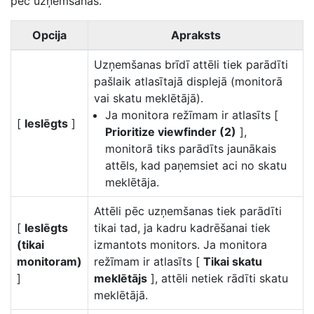
pēc uzņemšanas.
Opcija
Apraksts
Uzņemšanas brīdī attēli tiek parādīti
pašlaik atlasītajā displejā (monitorā
vai skatu meklētājā).
Ja monitora režīmam ir atlasīts [
[
Ieslēgts
]
Prioritize viewfinder (2)
],
monitorā tiks parādīts jaunākais
attēls, kad paņemsiet aci no skatu
meklētāja.
Attēli pēc uzņemšanas tiek parādīti
[
Ieslēgts
tikai tad, ja kadru kadrēšanai tiek
(tikai
izmantots monitors. Ja monitora
monitoram)
režīmam ir atlasīts [
Tikai skatu
]
meklētājs
], attēli netiek rādīti skatu
meklētājā.