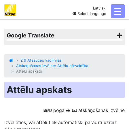
Latviski
toggl
Select language
Google Translate
Z 9 Atsauces vadlīnijas
Atskaņošanas izvēlne: Attēlu pārvaldība
Attēlu apskats
Attēlu apskats
poga
atskaņošanas izvēlne
G
U
D
Izvēlieties, vai attēli
tiek automātiski parādīti uzreiz