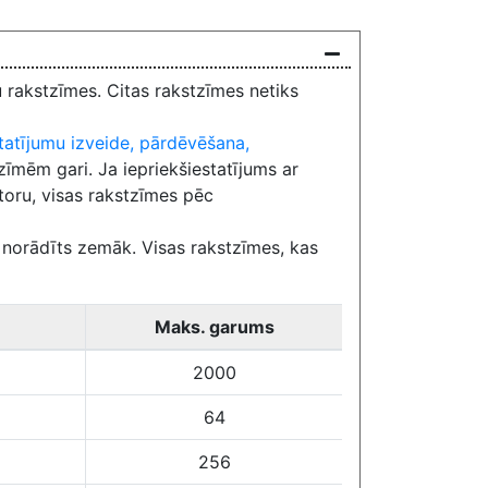
u rakstzīmes. Citas rakstzīmes netiks
tatījumu izveide, pārdēvēšana,
zīmēm gari. Ja iepriekšiestatījums ar
toru, visas rakstzīmes pēc
s norādīts zemāk. Visas rakstzīmes, kas
Maks. garums
2000
64
256