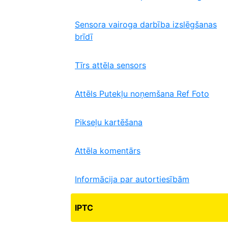
Sensora vairoga darbība izslēgšanas
brīdī
Tīrs attēla sensors
Attēls Putekļu noņemšana Ref Foto
Pikseļu kartēšana
Attēla komentārs
Informācija par autortiesībām
IPTC