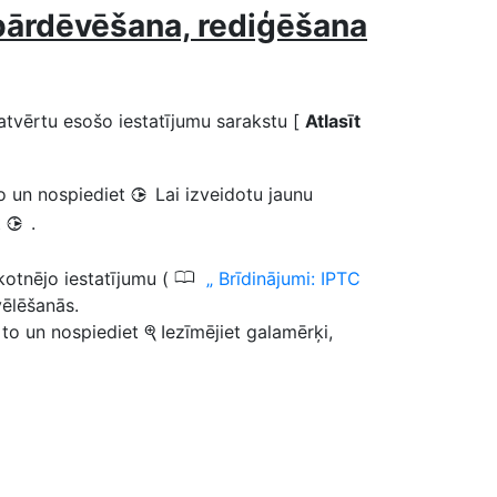
 pārdēvēšana, rediģēšana
i atvērtu esošo iestatījumu sarakstu [
Atlasīt
to un nospiediet
Lai izveidotu jaunu
2
t
.
2
0
ākotnējo iestatījumu (
Brīdinājumi: IPTC
vēlēšanās.
t to un nospiediet
Iezīmējiet galamērķi,
X