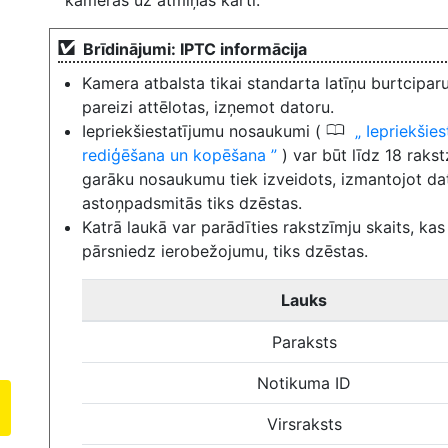
kameras uz atmiņas karti.
Brīdinājumi: IPTC informācija
Kamera atbalsta tikai standarta latīņu burtcipar
pareizi attēlotas, izņemot datoru.
0
Iepriekšiestatījumu nosaukumi (
Iepriekšies
rediģēšana un kopēšana
) var būt līdz 18 rakst
garāku nosaukumu tiek izveidots, izmantojot da
astoņpadsmitās tiks dzēstas.
Katrā laukā var parādīties rakstzīmju skaits, ka
pārsniedz ierobežojumu, tiks dzēstas.
Lauks
Paraksts
Notikuma ID
Virsraksts