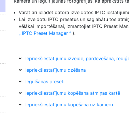
kamerā un iegult jaunās fotogrāfijās, kā aprakstīts tā
Varat arī ielādēt datorā izveidotos IPTC iestatījum
Lai izveidotu IPTC presetus un saglabātu tos atmi
vēlākai importēšanai, izmantojiet IPTC Preset Ma
IPTC Preset Manager
).
Iepriekšiestatījumu izveide, pārdēvēšana, redi
Iepriekšiestatījumu dzēšana
Iegulšanas preseti
Iepriekšiestatījumu kopēšana atmiņas kartē
Iepriekšiestatījumu kopēšana uz kameru