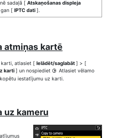
lnē sadaļā [
Atskaņošanas displeja
, gan [
IPTC dati
].
a atmiņas kartē
arti, atlasiet [
Ielādēt/saglabāt
] > [
z karti
] un nospiediet
Atlasiet vēlamo
2
i kopētu iestatījumu uz karti.
a uz kameru
tatījumus