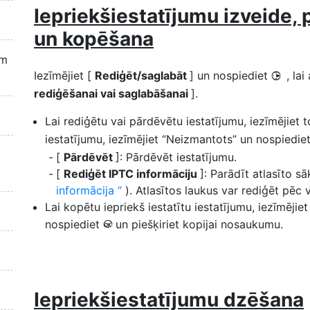
Iepriekšiestatījumu izveide,
un kopēšana
em
Iezīmējiet [
Rediģēt/saglabāt
] un nospiediet
, la
2
rediģēšanai vai saglabāšanai
].
Lai rediģētu vai pārdēvētu iestatījumu, iezīmējiet 
iestatījumu, iezīmējiet “Neizmantots” un nospiedie
[
Pārdēvēt
]: Pārdēvēt iestatījumu.
[
Rediģēt IPTC informāciju
]: Parādīt atlasīto s
informācija
). Atlasītos laukus var rediģēt pēc 
Lai kopētu iepriekš iestatītu iestatījumu, iezīmējie
nospiediet
un piešķiriet kopijai nosaukumu.
J
Iepriekšiestatījumu dzēšana