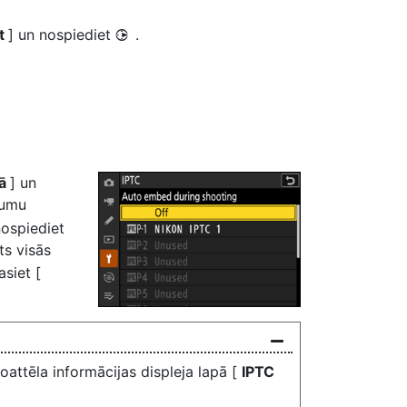
t
] un nospiediet
.
2
kā
] un
ījumu
nospiediet
lts visās
asiet [
oattēla informācijas displeja lapā [
IPTC