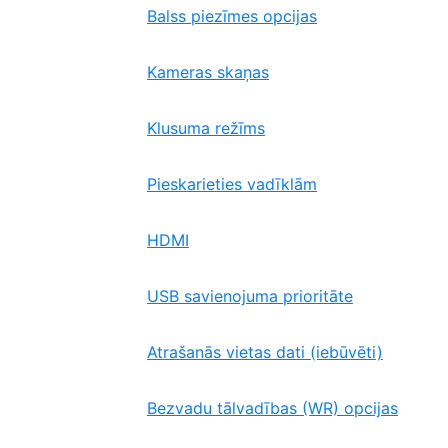
Balss piezīmes opcijas
Kameras skaņas
Klusuma režīms
Pieskarieties vadīklām
HDMI
USB savienojuma prioritāte
Atrašanās vietas dati (iebūvēti)
Bezvadu tālvadības (WR) opcijas