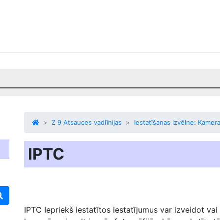
Z 9 Atsauces vadlīnijas
Iestatīšanas izvēlne: Kamera
IPTC
IPTC
Iepriekš iestatītos iestatījumus var izveidot vai