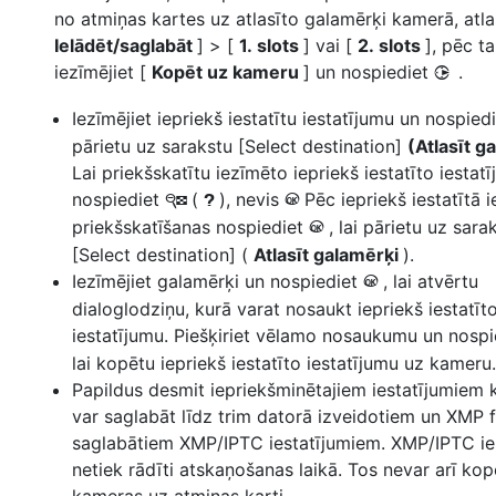
no atmiņas kartes uz atlasīto galamērķi kamerā, atlas
Ielādēt/saglabāt
] > [
1. slots
] vai [
2. slots
], pēc t
iezīmējiet [
Kopēt uz kameru
] un nospiediet
.
2
Iezīmējiet iepriekš iestatītu iestatījumu un nospied
pārietu uz sarakstu [Select destination]
(Atlasīt g
Lai priekšskatītu iezīmēto iepriekš iestatīto iestatī
nospiediet
(
), nevis
Pēc iepriekš iestatītā 
W
Q
J
priekšskatīšanas nospiediet
, lai pārietu uz sara
J
[Select destination] (
Atlasīt galamērķi
).
Iezīmējiet galamērķi un nospiediet
, lai atvērtu
J
dialoglodziņu, kurā varat nosaukt iepriekš iestatīt
iestatījumu. Piešķiriet vēlamo nosaukumu un nosp
lai kopētu iepriekš iestatīto iestatījumu uz kameru.
Papildus desmit iepriekšminētajiem iestatījumiem
var saglabāt līdz trim datorā izveidotiem un XMP 
saglabātiem XMP/IPTC iestatījumiem. XMP/IPTC ie
netiek rādīti atskaņošanas laikā. Tos nevar arī kop