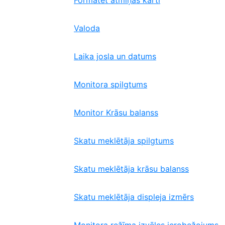
Formatēt atmiņas karti
Valoda
Laika josla un datums
Monitora spilgtums
Monitor Krāsu balanss
Skatu meklētāja spilgtums
Skatu meklētāja krāsu balanss
Skatu meklētāja displeja izmērs