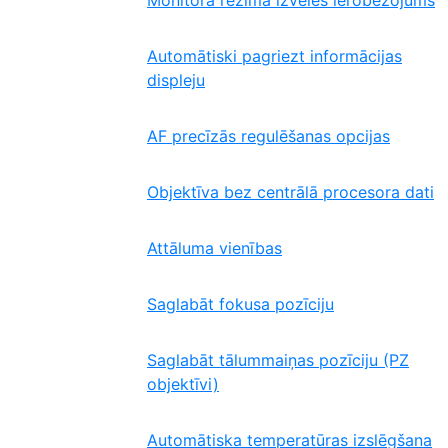
Monitora režīma izvēles ierobežojums
Automātiski pagriezt informācijas
displeju
AF precīzās regulēšanas opcijas
Objektīva bez centrālā procesora dati
Attāluma vienības
Saglabāt fokusa pozīciju
Saglabāt tālummaiņas pozīciju (PZ
objektīvi)
Automātiska temperatūras izslēgšana