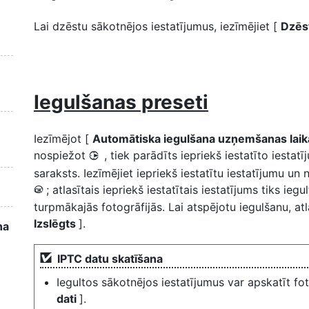
Lai dzēstu sākotnējos iestatījumus, iezīmējiet [
Dzēs
Iegulšanas preseti
Iezīmējot [
Automātiska iegulšana uzņemšanas lai
nospiežot
, tiek parādīts iepriekš iestatīto iestat
2
saraksts. Iezīmējiet iepriekš iestatītu iestatījumu un 
; atlasītais iepriekš iestatītais iestatījums tiks iegu
J
turpmākajās fotogrāfijās. Lai atspējotu iegulšanu, atl
Izslēgts
].
na
IPTC datu skatīšana
Iegultos sākotnējos iestatījumus var apskatīt fot
dati
].