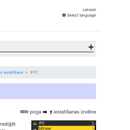
Latviski
Select language
s iestatīšana
IPTC
poga
iestatīšanas izvēlne
G
U
B
 rediģēt