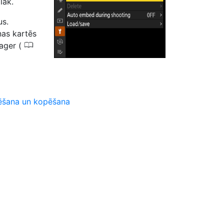
lāk.
us.
ņas kartēs
0
nager (
ģēšana un kopēšana