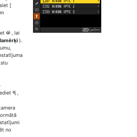
iet [
am
iet
, lai
J
alamērķi
).
jumu,
iestatījuma
kstu
o
iediet
,
X
 kamera
formātā
statījumi
ēt no