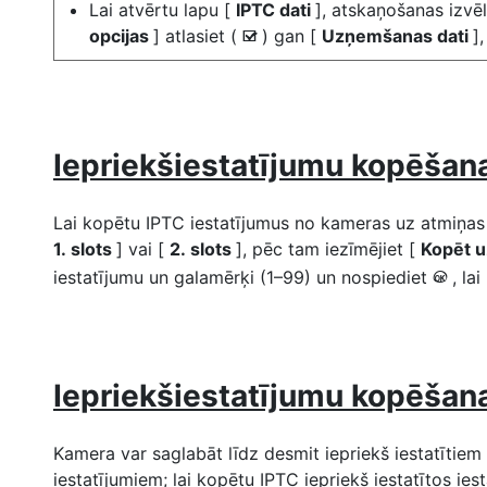
Lai atvērtu lapu [
IPTC dati
], atskaņošanas izvē
opcijas
] atlasiet (
) gan [
Uzņemšanas dati
]
M
Iepriekšiestatījumu kopēšan
Lai kopētu IPTC iestatījumus no kameras uz atmiņas k
1. slots
] vai [
2. slots
], pēc tam iezīmējiet [
Kopēt u
iestatījumu un galamērķi (1–99) un nospiediet
, la
J
Iepriekšiestatījumu kopēšan
Kamera var saglabāt līdz desmit iepriekš iestatītiem
iestatījumiem; lai kopētu IPTC iepriekš iestatītos ies