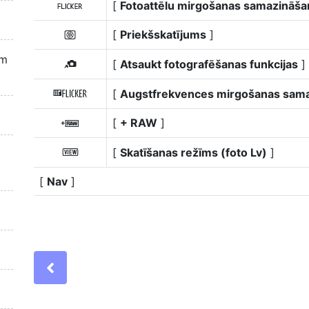
[
Fotoattēlu mirgošanas samazināša
a
[
Priekšskatījums
]
q
em
[
Atsaukt fotografēšanas funkcijas
]
o
[
Augstfrekvences mirgošanas sam
E
[
+ RAW
]
4
[
Skatīšanas režīms (foto Lv)
]
m
[
Nav
]
Previous