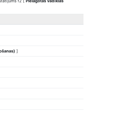
statījums f2 [
Pielāgotas vadīklas
vošanas)
]