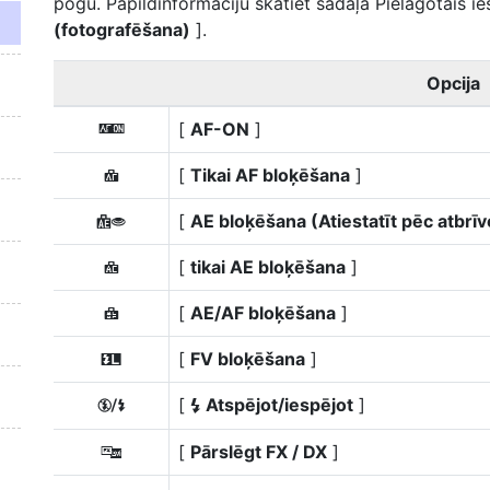
pogu. Papildinformāciju skatiet sadaļā Pielāgotais ie
(fotografēšana)
].
Opcija
[
AF-ON
]
A
[
Tikai AF bloķēšana
]
F
[
AE bloķēšana (Atiestatīt pēc atbrī
D
[
tikai AE bloķēšana
]
C
[
AE/AF bloķēšana
]
B
[
FV bloķēšana
]
r
[
Atspējot/iespējot
]
h
c
[
Pārslēgt FX / DX
]
K