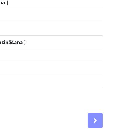
na
]
azināšana
]
Next