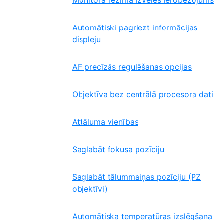
Monitora režīma izvēles ierobežojums
Automātiski pagriezt informācijas
displeju
AF precīzās regulēšanas opcijas
Objektīva bez centrālā procesora dati
Attāluma vienības
Saglabāt fokusa pozīciju
Saglabāt tālummaiņas pozīciju (PZ
objektīvi)
Automātiska temperatūras izslēgšana