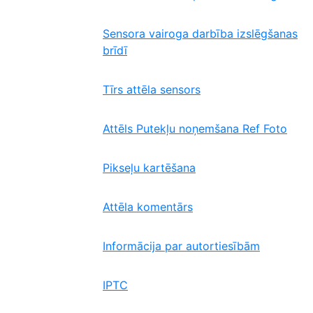
Sensora vairoga darbība izslēgšanas
brīdī
Tīrs attēla sensors
Attēls Putekļu noņemšana Ref Foto
Pikseļu kartēšana
Attēla komentārs
Informācija par autortiesībām
IPTC