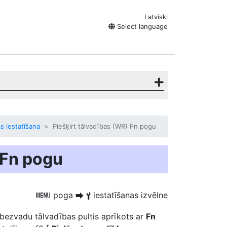
Latviski
Select language
s iestatīšana
Piešķirt tālvadības (WR) Fn pogu
 Fn pogu
poga
iestatīšanas izvēlne
G
U
B
bezvadu tālvadības pultis
aprīkots ar
Fn