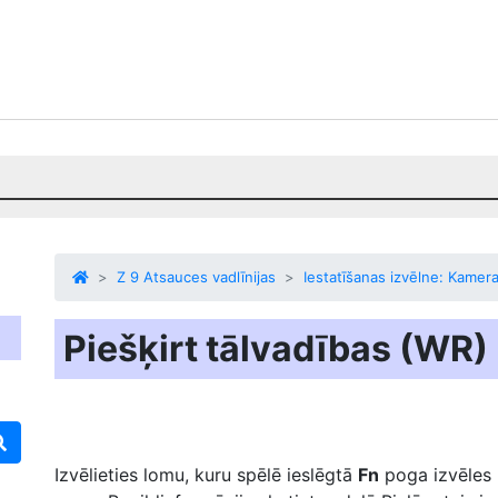
Z 9 Atsauces vadlīnijas
Iestatīšanas izvēlne: Kamera
Piešķirt tālvadības (WR)
Izvēlieties lomu, kuru spēlē ieslēgtā
Fn
poga
izvēles 