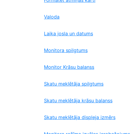
Formatēt atmiņas karti
Valoda
Laika josla un datums
Monitora spilgtums
Monitor Krāsu balanss
Skatu meklētāja spilgtums
Skatu meklētāja krāsu balanss
Skatu meklētāja displeja izmērs