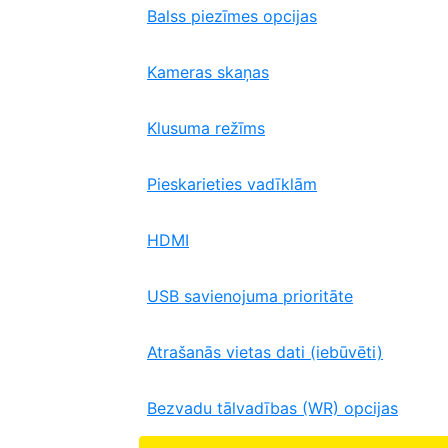
Balss piezīmes opcijas
Kameras skaņas
Klusuma režīms
Pieskarieties vadīklām
HDMI
USB savienojuma prioritāte
Atrašanās vietas dati (iebūvēti)
Bezvadu tālvadības (WR) opcijas