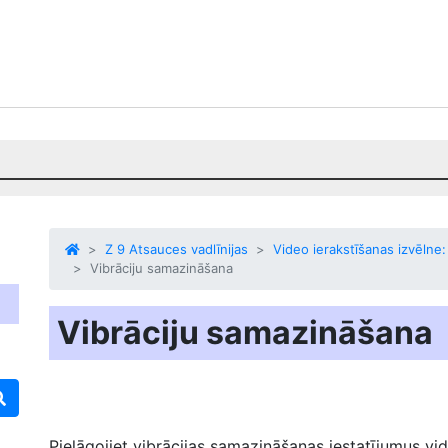
Z 9 Atsauces vadlīnijas
Video ierakstīšanas izvēlne:
Vibrāciju samazināšana
Vibrāciju samazināšana
Pielāgojiet vibrācijas samazināšanas iestatījumus vi