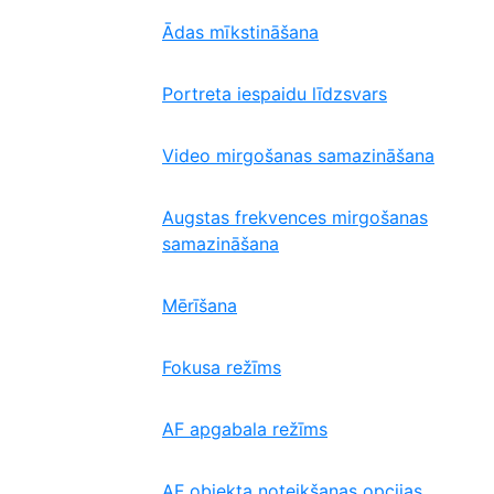
Ādas mīkstināšana
Portreta iespaidu līdzsvars
Video mirgošanas samazināšana
Augstas frekvences mirgošanas
samazināšana
Mērīšana
Fokusa režīms
AF apgabala režīms
AF objekta noteikšanas opcijas