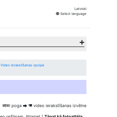
Latviski
Select language
 Video ierakstīšanas opcijas
poga
video ierakstīšanas izvēlne
G
U
1
deo režīmam. Atlasiet [
Tāpat kā fotoattēla