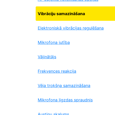
Vibrāciju samazināšana
Elektroniskā vibrācijas regulēšana
Mikrofona jutība
Vājinātājs
Frekvences reakcija
Vēja trokšņa samazināšana
Mikrofona ligzdas spraudnis
Austiņu skaļums