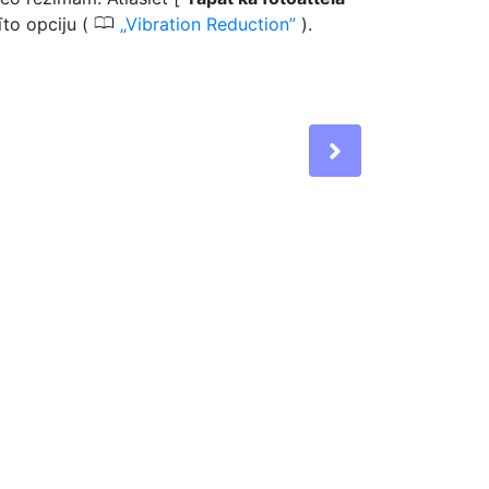
0
īto opciju (
Vibration Reduction
).
Next