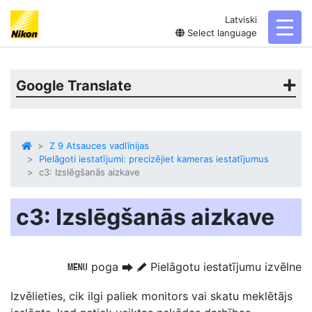
Latviski
toggl
Select language
Google Translate
Z 9 Atsauces vadlīnijas
Pielāgoti iestatījumi: precizējiet kameras iestatījumus
c3: Izslēgšanās aizkave
c3: Izslēgšanās aizkave
poga
Pielāgotu iestatījumu izvēlne
G
U
A
Izvēlieties, cik ilgi paliek monitors vai skatu meklētājs