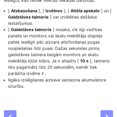
ieslēgts, kad netiek veiktas nekādas darbības.
[
Atskaņošana
], [
Izvēlnes
], [
Attēla apskate
] un [
Gaidstāves taimeris
] var izvēlēties dažādus
iestatījumus.
[
Gaidstāves taimeris
] nosaka, cik ilgi vadības
panelis un monitors vai skatu meklētāja displejs
paliek ieslēgti pēc aizvara atbrīvošanas pogas
nospiešanas līdz pusei. Dažas sekundes pirms
gaidstāves taimera beigām monitors un skatu
meklētājs kļūst blāvs. Ja ir atlasīts [
10 s
], taimeris
tiks pagarināts līdz 20 sekundēm, kamēr tiek
parādīta izvēlne
.
i
Ilgāka izslēgšanas aizkave samazina akumulatora
izturību.
Previous
Ne