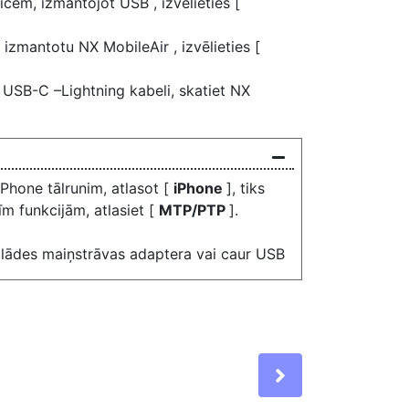
īcēm, izmantojot USB , izvēlieties [
 izmantotu NX MobileAir , izvēlieties [
 USB-C –Lightning kabeli, skatiet NX
iPhone tālrunim, atlasot [
iPhone
], tiks
īm funkcijām, atlasiet [
MTP/PTP
].
lādes maiņstrāvas adaptera vai caur USB
Next