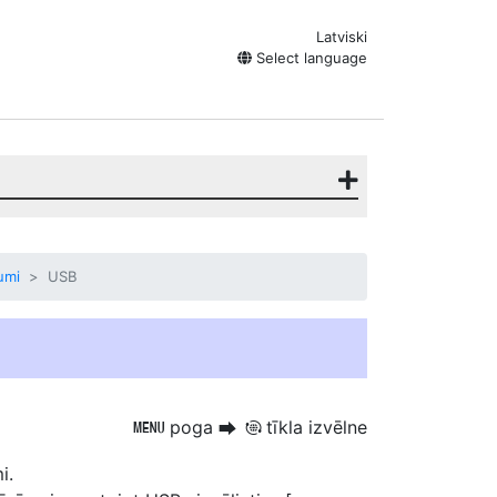
Latviski
Select language
umi
USB
poga
tīkla izvēlne
G
U
F
i.