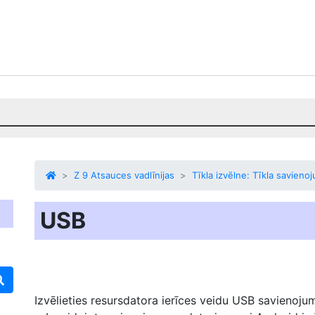
Z 9 Atsauces vadlīnijas
Tīkla izvēlne: Tīkla savienoj
USB
Izvēlieties resursdatora ierīces veidu
USB
savienojum