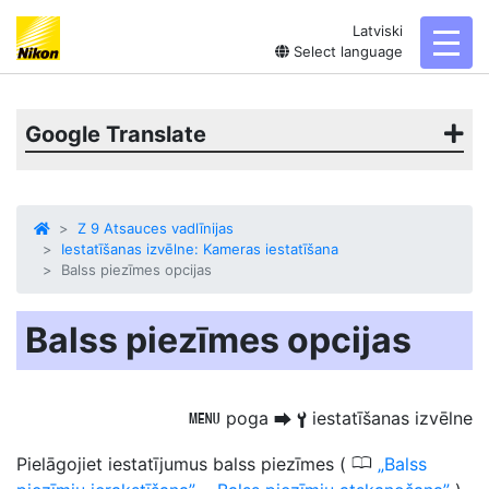
Latviski
toggl
Select language
Google Translate
Z 9 Atsauces vadlīnijas
Iestatīšanas izvēlne: Kameras iestatīšana
Balss piezīmes opcijas
Balss piezīmes opcijas
poga
iestatīšanas izvēlne
G
U
B
0
Pielāgojiet iestatījumus
balss piezīmes
(
Balss