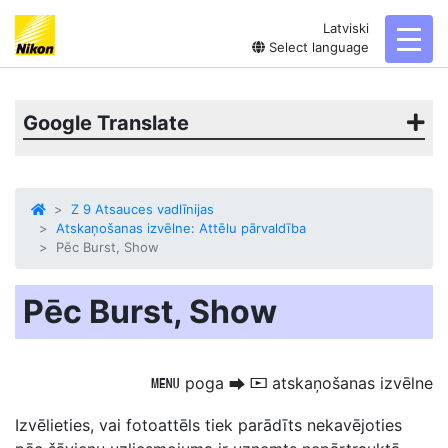
Latviski
toggl
Select language
Google Translate
Z 9 Atsauces vadlīnijas
Atskaņošanas izvēlne: Attēlu pārvaldība
Pēc Burst, Show
Pēc Burst, Show
poga
atskaņošanas izvēlne
G
U
D
Izvēlieties, vai fotoattēls tiek parādīts nekavējoties