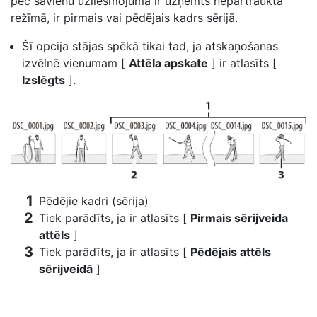
pēc šāvienu uzliesmojuma
ir uzņemts nepārtrauktā
režīmā, ir pirmais vai pēdējais kadrs sērijā.
Šī opcija stājas spēkā tikai tad, ja atskaņošanas
izvēlnē vienumam [
Attēla apskate
] ir atlasīts [
Izslēgts
].
Pēdējie kadri (sērija)
Tiek parādīts, ja ir atlasīts [
Pirmais sērijveida
attēls
]
Tiek parādīts, ja ir atlasīts [
Pēdējais attēls
sērijveidā
]