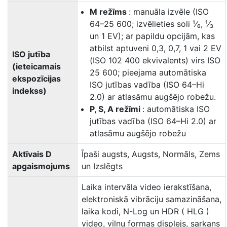
M režīms
: manuāla izvēle (ISO
64–25 600; izvēlieties soli ¹⁄₆, ¹⁄₃
un 1 EV); ar papildu opcijām, kas
atbilst aptuveni 0,3, 0,7, 1 vai 2 EV
ISO jutība
(ISO 102 400 ekvivalents) virs ISO
(ieteicamais
25 600; pieejama automātiska
ekspozīcijas
ISO jutības vadība (ISO 64–Hi
indekss)
2.0) ar atlasāmu augšējo robežu.
P, S, A režīmi
: automātiska ISO
jutības vadība (ISO 64–Hi 2.0) ar
atlasāmu augšējo robežu
Aktīvais D
Īpaši augsts, Augsts, Normāls, Zems
apgaismojums
un Izslēgts
Laika intervāla video ierakstīšana,
elektroniskā vibrāciju samazināšana,
laika kodi, N-Log un HDR ( HLG )
video, viļņu formas displejs, sarkans