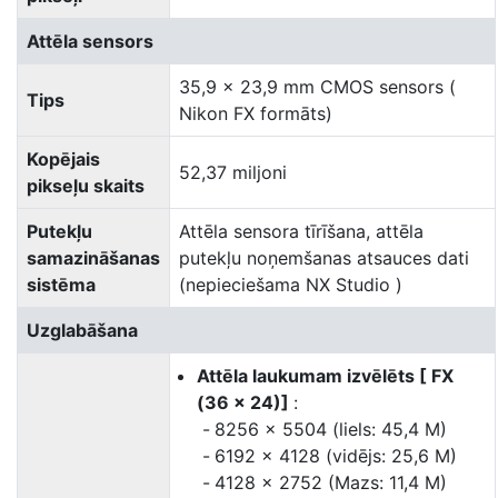
Attēla sensors
35,9 × 23,9 mm CMOS sensors (
Tips
Nikon FX formāts)
Kopējais
52,37 miljoni
pikseļu skaits
Putekļu
Attēla sensora tīrīšana, attēla
samazināšanas
putekļu noņemšanas atsauces dati
sistēma
(nepieciešama NX Studio )
Uzglabāšana
Attēla laukumam izvēlēts [ FX
(36 × 24)]
:
8256 × 5504 (liels: 45,4 M)
6192 × 4128 (vidējs: 25,6 M)
4128 × 2752 (Mazs: 11,4 M)