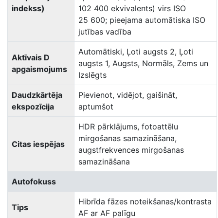
indekss)
102 400 ekvivalents) virs ISO
25 600; pieejama automātiska ISO
jutības vadība
Automātiski, Ļoti augsts 2, Ļoti
Aktīvais D
augsts 1, Augsts, Normāls, Zems un
apgaismojums
Izslēgts
Daudzkārtēja
Pievienot, vidējot, gaišināt,
ekspozīcija
aptumšot
HDR pārklājums, fotoattēlu
mirgošanas samazināšana,
Citas iespējas
augstfrekvences mirgošanas
samazināšana
Autofokuss
Hibrīda fāzes noteikšanas/kontrasta
Tips
AF ar AF palīgu