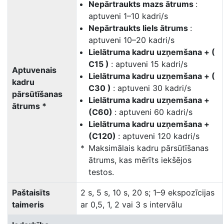
Nepārtraukts mazs ātrums
:
aptuveni 1–10 kadri/s
Nepārtraukts liels ātrums
:
aptuveni 10–20 kadri/s
Lielātruma kadru uzņemšana + (
C15 )
: aptuveni 15 kadri/s
Aptuvenais
Lielātruma kadru uzņemšana + (
kadru
C30 )
: aptuveni 30 kadri/s
pārsūtīšanas
Lielātruma kadru uzņemšana +
ātrums *
(C60)
: aptuveni 60 kadri/s
Lielātruma kadru uzņemšana +
(C120)
: aptuveni 120 kadri/s
Maksimālais kadru pārsūtīšanas
ātrums, kas mērīts iekšējos
testos.
Paštaisīts
2 s, 5 s, 10 s, 20 s; 1–9 ekspozīcijas
taimeris
ar 0,5, 1, 2 vai 3 s intervālu