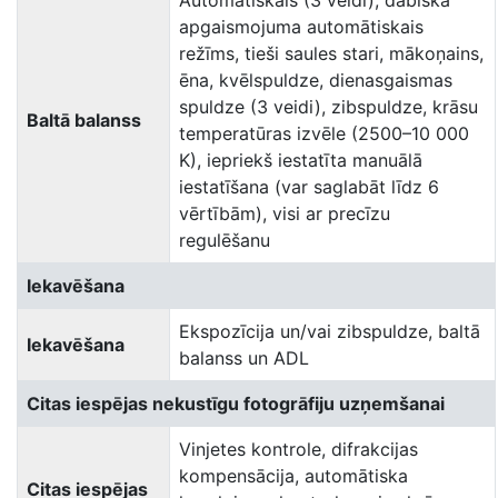
Automātiskais (3 veidi), dabiskā
apgaismojuma automātiskais
režīms, tieši saules stari, mākoņains,
ēna, kvēlspuldze, dienasgaismas
spuldze (3 veidi), zibspuldze, krāsu
Baltā balanss
temperatūras izvēle (2500–10 000
K), iepriekš iestatīta manuālā
iestatīšana (var saglabāt līdz 6
vērtībām), visi ar precīzu
regulēšanu
Iekavēšana
Ekspozīcija un/vai zibspuldze, baltā
Iekavēšana
balanss un ADL
Citas iespējas nekustīgu fotogrāfiju uzņemšanai
Vinjetes kontrole, difrakcijas
kompensācija, automātiska
Citas iespējas