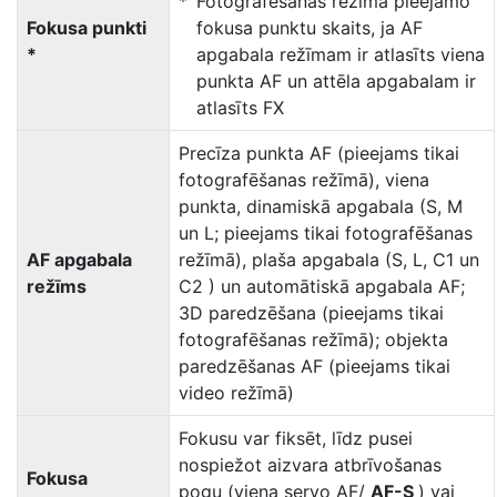
Fotografēšanas režīmā pieejamo
Fokusa punkti
fokusa punktu skaits, ja AF
*
apgabala režīmam ir atlasīts viena
punkta AF un attēla apgabalam ir
atlasīts FX
Precīza punkta AF (pieejams tikai
fotografēšanas režīmā), viena
punkta, dinamiskā apgabala (S, M
un L; pieejams tikai fotografēšanas
AF apgabala
režīmā), plaša apgabala (S, L, C1 un
režīms
C2 ) un automātiskā apgabala AF;
3D paredzēšana (pieejams tikai
fotografēšanas režīmā); objekta
paredzēšanas AF (pieejams tikai
video režīmā)
Fokusu var fiksēt, līdz pusei
nospiežot aizvara atbrīvošanas
Fokusa
pogu (viena servo AF/
AF-S
) vai