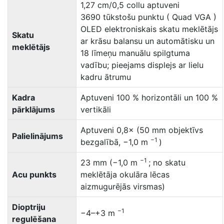
1,27 cm/0,5 collu aptuveni
3690 tūkstošu punktu ( Quad VGA )
OLED elektroniskais skatu meklētājs
Skatu
ar krāsu balansu un automātisku un
meklētājs
18 līmeņu manuālu spilgtuma
vadību; pieejams displejs ar lielu
kadru ātrumu
Kadra
Aptuveni 100 % horizontāli un 100 %
pārklājums
vertikāli
Aptuveni 0,8× (50 mm objektīvs
Palielinājums
−1
bezgalībā, −1,0 m
)
−1
23 mm (−1,0 m
; no skatu
Acu punkts
meklētāja okulāra lēcas
aizmugurējās virsmas)
Dioptriju
−1
−4–+3 m
regulēšana