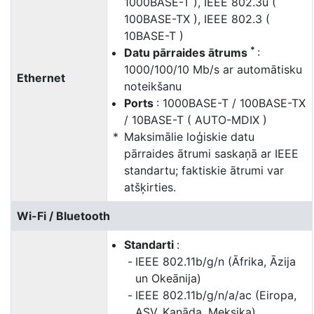
1000BASE-T ), IEEE 802.3u (
100BASE-TX ), IEEE 802.3 (
10BASE-T )
*
Datu pārraides ātrums
:
1000/100/10 Mb/s ar automātisku
Ethernet
noteikšanu
Ports
: 1000BASE-T / 100BASE-TX
/ 10BASE-T ( AUTO-MDIX )
Maksimālie loģiskie datu
pārraides ātrumi saskaņā ar IEEE
standartu; faktiskie ātrumi var
atšķirties.
Wi-Fi / Bluetooth
Standarti
:
IEEE 802.11b/g/n (Āfrika, Āzija
un Okeānija)
IEEE 802.11b/g/n/a/ac (Eiropa,
ASV, Kanāda, Meksika)