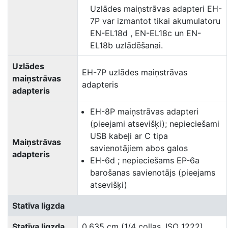
Uzlādes maiņstrāvas adapteri EH-
7P var izmantot tikai akumulatoru
EN-EL18d , EN-EL18c un EN-
EL18b uzlādēšanai.
Uzlādes
EH-7P uzlādes maiņstrāvas
maiņstrāvas
adapteris
adapteris
EH-8P maiņstrāvas adapteri
(pieejami atsevišķi); nepieciešami
USB kabeļi ar C tipa
Maiņstrāvas
savienotājiem abos galos
adapteris
EH-6d ; nepieciešams EP-6a
barošanas savienotājs (pieejams
atsevišķi)
Statīva ligzda
Statīva ligzda
0,635 cm (1/4 collas, ISO 1222)