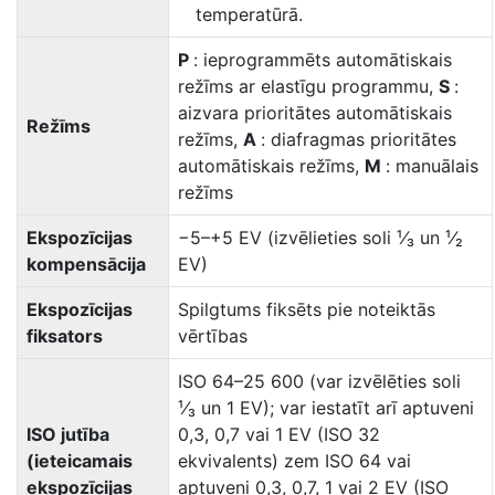
temperatūrā.
P
: ieprogrammēts automātiskais
režīms ar elastīgu programmu,
S
:
aizvara prioritātes automātiskais
Režīms
režīms,
A
: diafragmas prioritātes
automātiskais režīms,
M
: manuālais
režīms
Ekspozīcijas
−5–+5 EV (izvēlieties soli ¹⁄₃ un ¹⁄₂
kompensācija
EV)
Ekspozīcijas
Spilgtums fiksēts pie noteiktās
fiksators
vērtības
ISO 64–25 600 (var izvēlēties soli
¹⁄₃ un 1 EV); var iestatīt arī aptuveni
ISO jutība
0,3, 0,7 vai 1 EV (ISO 32
(ieteicamais
ekvivalents) zem ISO 64 vai
ekspozīcijas
aptuveni 0,3, 0,7, 1 vai 2 EV (ISO