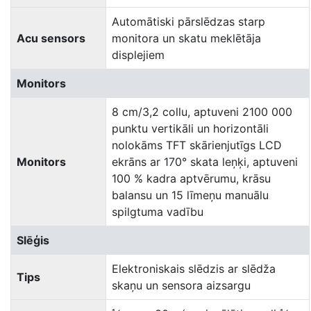
Automātiski pārslēdzas starp
Acu sensors
monitora un skatu meklētāja
displejiem
Monitors
8 cm/3,2 collu, aptuveni 2100 000
punktu vertikāli un horizontāli
nolokāms TFT skārienjutīgs LCD
Monitors
ekrāns ar 170° skata leņķi, aptuveni
100 % kadra aptvērumu, krāsu
balansu un 15 līmeņu manuālu
spilgtuma vadību
Slēģis
Elektroniskais slēdzis ar slēdža
Tips
skaņu un sensora aizsargu