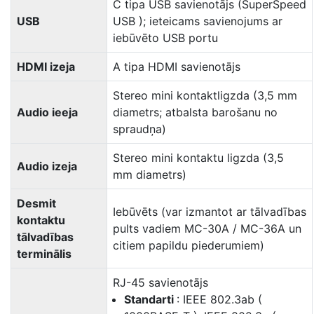
C tipa USB savienotājs (SuperSpeed
USB
USB ); ieteicams savienojums ar
iebūvēto USB portu
HDMI izeja
A tipa HDMI savienotājs
Stereo mini kontaktligzda (3,5 mm
Audio ieeja
diametrs; atbalsta barošanu no
spraudņa)
Stereo mini kontaktu ligzda (3,5
Audio izeja
mm diametrs)
Desmit
Iebūvēts (var izmantot ar tālvadības
kontaktu
pults vadiem MC-30A / MC-36A un
tālvadības
citiem papildu piederumiem)
terminālis
RJ-45 savienotājs
Standarti
: IEEE 802.3ab (