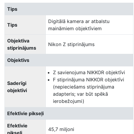
Tips
Digitālā kamera ar atbalstu
Tips
maināmiem objektīviem
Objektīva
Nikon Z stiprinājums
stiprinājums
Objektīvs
Z savienojuma NIKKOR objektīvi
F stiprinājuma NIKKOR objektīvi
Saderīgi
(nepieciešams stiprinājuma
objektīvi
adapteris; var būt spēkā
ierobežojumi)
Efektīvie pikseļi
Efektīvie
45,7 miljoni
pikseļi