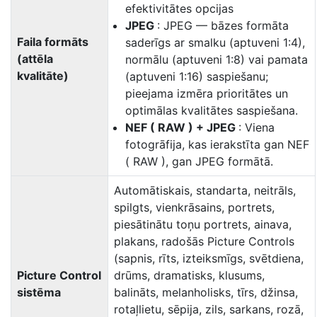
efektivitātes opcijas
JPEG
: JPEG — bāzes formāta
Faila formāts
saderīgs ar smalku (aptuveni 1:4),
(attēla
normālu (aptuveni 1:8) vai pamata
kvalitāte)
(aptuveni 1:16) saspiešanu;
pieejama izmēra prioritātes un
optimālas kvalitātes saspiešana.
NEF ( RAW ) + JPEG
: Viena
fotogrāfija, kas ierakstīta gan NEF
( RAW ), gan JPEG formātā.
Automātiskais, standarta, neitrāls,
spilgts, vienkrāsains, portrets,
piesātinātu toņu portrets, ainava,
plakans, radošās Picture Controls
(sapnis, rīts, izteiksmīgs, svētdiena,
Picture Control
drūms, dramatisks, klusums,
sistēma
balināts, melanholisks, tīrs, džinsa,
rotaļlietu, sēpija, zils, sarkans, rozā,