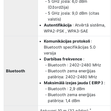
5 GHz josla: 6,0 dBm
(Džordžija)
5 GHz josla: 9,0 dBm (citas
valstis)
Autentifikācija
: Atvērtā sistēma,
WPA2-PSK , WPA3-SAE
Komunikācijas protokoli
:
Bluetooth specifikācijas 5.0
versija
Darbības frekvence
:
Bluetooth : 2402–2480 MHz
Bluetooth
Bluetooth zema enerģijas
patēriņa: 2402–2480 MHz
Maksimālā izejas jauda ( EIRP )
:
Bluetooth : 2,9 dBm
Bluetooth zema enerģijas
patēriņa: 1,4 dBm
*
Aptuveni 10 m (32 pēdas)