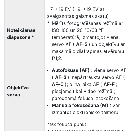
−7–+19 EV (−9–+19 EV ar
zvaigžņotas gaismas skatu)
Mērīts fotografēšanas režīmā ar
Noteikšanas
ISO 100 un 20 °C/68 °F
diapazons *
temperatūrā, izmantojot viena
servo AF (
AF-S
) un objektīvu ar
maksimālo diafragmas atvērumu
f/1,2.
Autofokuss (AF)
: viena servo AF
(
AF-S
); nepārtraukta servo AF (
AF-C
); pilna laika AF (
AF-F
;
Objektīva
pieejams tikai video režīmā);
servo
paredzamā fokusa izsekošana
Manuālā fokusēšana (M)
: Var
izmantot elektronisko tālmēru
493 fokusa punkti