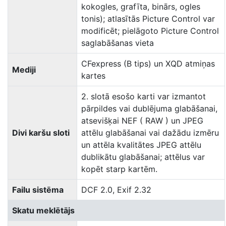
kokogles, grafīta, binārs, ogles
tonis); atlasītās Picture Control var
modificēt; pielāgoto Picture Control
saglabāšanas vieta
CFexpress (B tips) un XQD atmiņas
Mediji
kartes
2. slotā esošo karti var izmantot
pārpildes vai dublējuma glabāšanai,
atsevišķai NEF ( RAW ) un JPEG
Divi karšu sloti
attēlu glabāšanai vai dažādu izmēru
un attēla kvalitātes JPEG attēlu
dublikātu glabāšanai; attēlus var
kopēt starp kartēm.
Failu sistēma
DCF 2.0, Exif 2.32
Skatu meklētājs