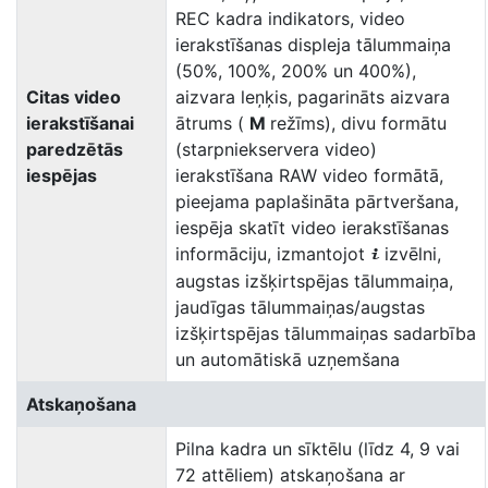
REC kadra indikators, video
ierakstīšanas displeja tālummaiņa
(50%, 100%, 200% un 400%),
Citas video
aizvara leņķis, pagarināts aizvara
ierakstīšanai
ātrums (
M
režīms), divu formātu
paredzētās
(starpniekservera video)
iespējas
ierakstīšana RAW video formātā,
pieejama paplašināta pārtveršana,
iespēja skatīt video ierakstīšanas
informāciju, izmantojot
izvēlni,
i
augstas izšķirtspējas tālummaiņa,
jaudīgas tālummaiņas/augstas
izšķirtspējas tālummaiņas sadarbība
un automātiskā uzņemšana
Atskaņošana
Pilna kadra un sīktēlu (līdz 4, 9 vai
72 attēliem) atskaņošana ar