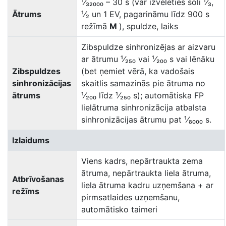
¹⁄₃₂₀₀₀ – 30 s (var izvēlēties soli ¹⁄₃,
Ātrums
¹⁄₂ un 1 EV, pagarināmu līdz 900 s
režīmā
M
), spuldze, laiks
Zibspuldze sinhronizējas ar aizvaru
ar ātrumu ¹⁄₂₅₀ vai ¹⁄₂₀₀ s vai lēnāku
Zibspuldzes
(bet ņemiet vērā, ka vadošais
sinhronizācijas
skaitlis samazinās pie ātruma no
ātrums
¹⁄₂₀₀ līdz ¹⁄₂₅₀ s); automātiska FP
lielātruma sinhronizācija atbalsta
sinhronizācijas ātrumu pat ¹⁄₈₀₀₀ s.
Izlaidums
Viens kadrs, nepārtraukta zema
ātruma, nepārtraukta liela ātruma,
Atbrīvošanas
liela ātruma kadru uzņemšana + ar
režīms
pirmsatlaides uzņemšanu,
automātisko taimeri