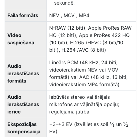
sekundē.
Faila formāts
NEV , MOV , MP4
N-RAW (12 biti), Apple ProRes RAW
Video
HQ (12 biti), Apple ProRes 422 HQ
saspiešana
(10 biti), H.265 /HEVC (8 biti/10
biti), H.264 /AVC (8 biti)
Lineārs PCM (48 kHz, 24 biti,
Audio
videoierakstiem NEV vai MOV
ierakstīšanas
formātā) vai AAC (48 kHz, 16 biti,
formāts
videoierakstiem MP4 formātā)
Audio
Iebūvēts stereo vai ārējais
ierakstīšanas
mikrofons ar vājinātāja opciju;
ierīce
regulējama jutība
Ekspozīcijas
−3–+3 EV (izvēlieties soli ¹⁄₃ un ¹⁄₂
kompensācija
EV)