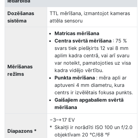
Iedarbība
Dozēšanas
TTL mērīšana, izmantojot kameras
sistēma
attēla sensoru
Matricas mērīšana
Centra svērtā mērīšana
: 75 %
svars tiek piešķirts 12 vai 8 mm
aplim kadra centrā, vai arī svaru
var noteikt, pamatojoties uz visa
Mērīšanas
kadra vidējo vērtību.
režīms
Punkta mērīšana
: mēra apli ar
aptuveni 4 mm diametru, kura
centrs ir izvēlētais fokusa punkts.
Gaišajiem apgabaliem svērtā
mērīšana
−3–+17 EV
Skaitļi ir norādīti ISO 100 un f/2.0
Diapazons *
objektīvam 20 °C/68 °F