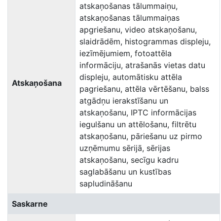
atskaņošanas tālummaiņu,
atskaņošanas tālummaiņas
apgriešanu, video atskaņošanu,
slaidrādēm, histogrammas displeju,
iezīmējumiem, fotoattēla
informāciju, atrašanās vietas datu
displeju, automātisku attēla
Atskaņošana
pagriešanu, attēla vērtēšanu, balss
atgādņu ierakstīšanu un
atskaņošanu, IPTC informācijas
iegulšanu un attēlošanu, filtrētu
atskaņošanu, pāriešanu uz pirmo
uzņēmumu sērijā, sērijas
atskaņošanu, secīgu kadru
saglabāšanu un kustības
sapludināšanu
Saskarne