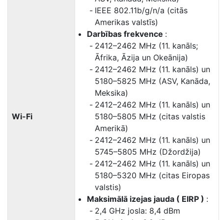
IEEE 802.11b/g/n/a (citās
Amerikas valstīs)
Darbības frekvence
:
2412–2462 MHz (11. kanāls;
Āfrika, Āzija un Okeānija)
2412–2462 MHz (11. kanāls) un
5180–5825 MHz (ASV, Kanāda,
Meksika)
2412–2462 MHz (11. kanāls) un
Wi-Fi
5180–5805 MHz (citas valstis
Amerikā)
2412–2462 MHz (11. kanāls) un
5745–5805 MHz (Džordžija)
2412–2462 MHz (11. kanāls) un
5180–5320 MHz (citas Eiropas
valstis)
Maksimālā izejas jauda ( EIRP )
:
2,4 GHz josla: 8,4 dBm