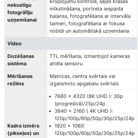
kropļojumu kontrole, sejas krāsas
nekustīgu
mīkstināšana, portreta iespaida
fotogrāfiju
balanss, fotografēšana ar intervāla
uzņemšanai
taimeri, fotografēšana ar fokusa
nobīdi un automātiskā uzņemšana
Video
Dozēšanas
TTL mērīšana, izmantojot kameras
sistēma
attēla sensoru
Mērīšanas
Matricas, centra svērtais vai
režīms
izgaismoto apgabalu svērtais
7680 × 4320 (8K UHD ): 30p
(progresīvā)/25p/24p
3840 × 2160 ( 4K UHD ):
120p/100p/60p/50p/30p/25p/24p
Kadra izmērs
1920 × 1080:
(pikseļos) un
120p/100p/60p/50p/30p/25p/24p