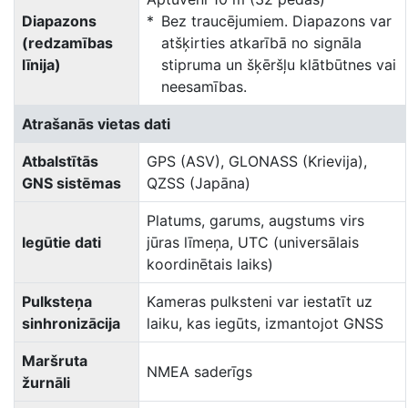
Diapazons
Bez traucējumiem. Diapazons var
(redzamības
atšķirties atkarībā no signāla
līnija)
stipruma un šķēršļu klātbūtnes vai
neesamības.
Atrašanās vietas dati
Atbalstītās
GPS (ASV), GLONASS (Krievija),
GNS sistēmas
QZSS (Japāna)
Platums, garums, augstums virs
Iegūtie dati
jūras līmeņa, UTC (universālais
koordinētais laiks)
Pulksteņa
Kameras pulksteni var iestatīt uz
sinhronizācija
laiku, kas iegūts, izmantojot GNSS
Maršruta
NMEA saderīgs
žurnāli