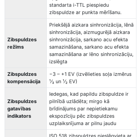
standarta i-TTL piespiedu
zibspuldze ar punkta mērīšanu.
Priekšējā aizkara sinhronizācija, lēnā
sinhronizācija, aizmugurējā aizkara
Zibspuldzes
sinhronizācija, sarkano acu efekta
režīms
samazināšana, sarkano acu efekta
samazināšana ar lēno sinhronizāciju,
izslēgta
Zibspuldzes
−3 – +1 EV (izvēlieties soļa izmērus
kompensācija
¹⁄₃ un ¹⁄₂ EV)
Iedegas, kad papildu zibspuldze ir
Zibspuldzes
pilnībā uzlādēta; mirgo kā
gatavības
brīdinājums par nepietiekamu
indikators
ekspozīciju pēc zibspuldzes
uzplaiksnījuma ar pilnu jaudu
ISO 518 zibspuldzes pieslēgvieta ar