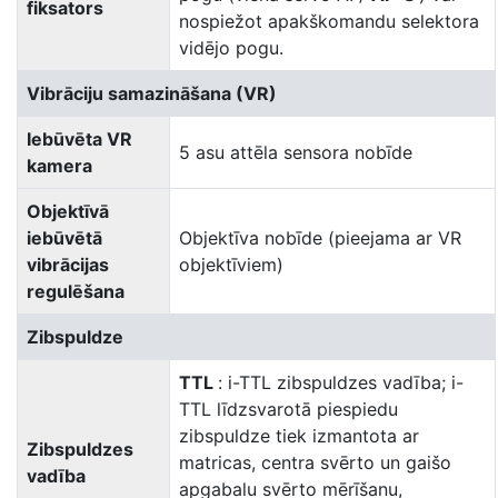
fiksators
nospiežot apakškomandu selektora
vidējo pogu.
Vibrāciju samazināšana (VR)
Iebūvēta VR
5 asu attēla sensora nobīde
kamera
Objektīvā
iebūvētā
Objektīva nobīde (pieejama ar VR
vibrācijas
objektīviem)
regulēšana
Zibspuldze
TTL
: i-TTL zibspuldzes vadība; i-
TTL līdzsvarotā piespiedu
zibspuldze tiek izmantota ar
Zibspuldzes
matricas, centra svērto un gaišo
vadība
apgabalu svērto mērīšanu,