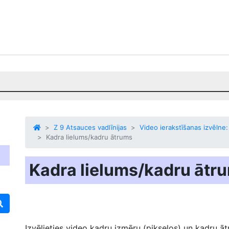
Z 9 Atsauces vadlīnijas
Video ierakstīšanas izvēlne:
Kadra lielums/kadru ātrums
Kadra lielums/kadru ātr
Izvēlieties video kadru izmēru (pikseļos) un kadru āt