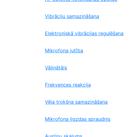
Vibrāciju samazināšana
Elektroniskā vibrācijas regulēšana
Mikrofona jutība
Vājinātājs
Frekvences reakcija
Vēja trokšņa samazināšana
Mikrofona ligzdas spraudnis
Austiņu skaļums