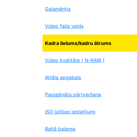
Galamērķis
Video faila veids
Kadra lielums/kadru ātrums
Video kvalitāte ( N-RAW )
Attēla apgabals
Paplašināta pārtveršana
ISO jutības iestatījumi
Baltā balanss