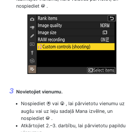
nospiediet
.
J
Novietojiet vienumu.
Nospiediet
vai
, lai pārvietotu vienumu uz
1
3
augšu vai uz leju sadaļā Mana izvēlne, un
nospiediet
.
J
Atkārtojiet 2.–3. darbību, lai pārvietotu papildu