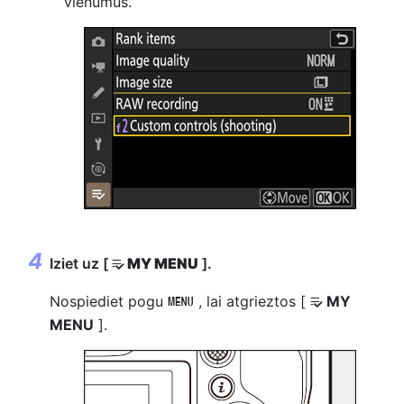
vienumus.
Iziet uz [
MY MENU
].
O
Nospiediet pogu
, lai atgrieztos [
MY
G
O
MENU
].