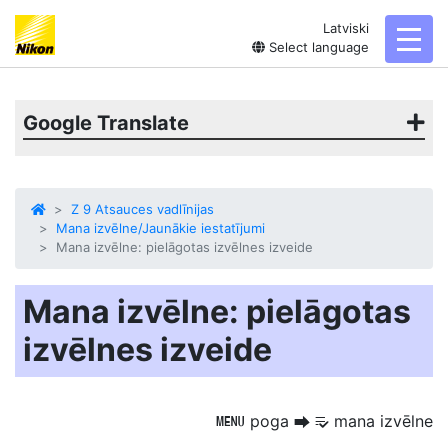
Latviski
toggl
Select language
Google Translate
Z 9 Atsauces vadlīnijas
Mana izvēlne/Jaunākie iestatījumi
Mana izvēlne: pielāgotas izvēlnes izveide
Mana izvēlne: pielāgotas
izvēlnes izveide
poga
mana izvēlne
G
U
O