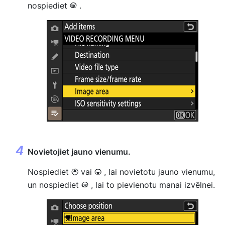
nospiediet
.
J
Novietojiet jauno vienumu.
Nospiediet
vai
, lai novietotu jauno vienumu,
1
3
un nospiediet
, lai to pievienotu manai izvēlnei.
J