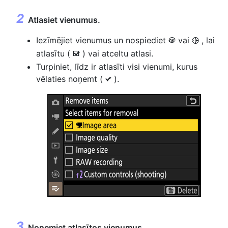
Atlasiet vienumus.
Iezīmējiet vienumus un nospiediet
vai
, lai
J
2
atlasītu (
) vai atceltu atlasi.
M
Turpiniet, līdz ir atlasīti visi vienumi, kurus
vēlaties noņemt (
).
L
Noņemiet atlasītos vienumus.