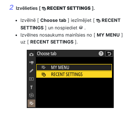
Izvēlieties [
RECENT SETTINGS
].
m
Izvēlnē [
Choose tab
] iezīmējiet [
RECENT
m
SETTINGS
] un nospiediet
.
J
Izvēlnes nosaukums mainīsies no [
MY MENU
]
uz [
RECENT SETTINGS
].