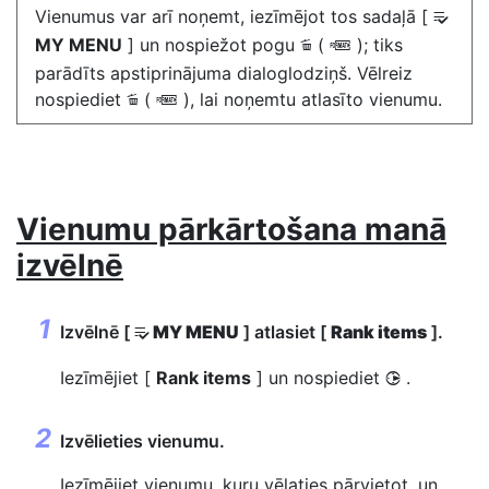
Vienumus var arī noņemt, iezīmējot tos sadaļā [
O
MY MENU
] un nospiežot pogu
(
); tiks
O
Q
parādīts apstiprinājuma dialoglodziņš. Vēlreiz
nospiediet
(
), lai noņemtu atlasīto vienumu.
O
Q
Vienumu pārkārtošana manā
izvēlnē
Izvēlnē [
MY MENU
] atlasiet [
Rank items
].
O
Iezīmējiet [
Rank items
] un nospiediet
.
2
Izvēlieties vienumu.
Iezīmējiet vienumu, kuru vēlaties pārvietot, un