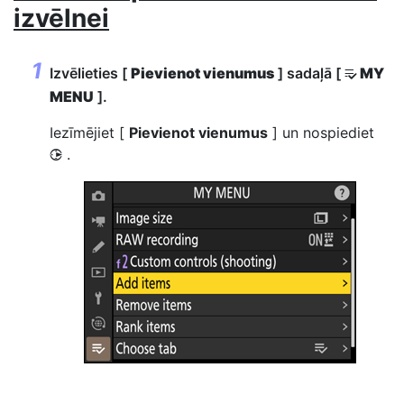
izvēlnei
Izvēlieties [
Pievienot vienumus
] sadaļā [
MY
O
MENU
].
Iezīmējiet [
Pievienot vienumus
] un nospiediet
.
2