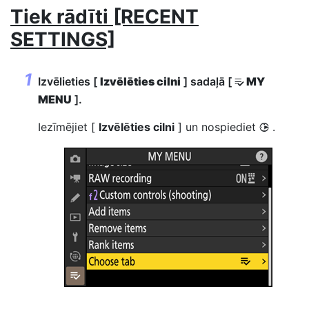
Tiek rādīti [RECENT
SETTINGS]
Izvēlieties [
Izvēlēties cilni
] sadaļā [
MY
O
MENU
].
Iezīmējiet [
Izvēlēties cilni
] un nospiediet
.
2