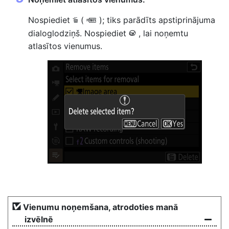
Nospiediet
(
); tiks parādīts apstiprinājuma
O
Q
dialoglodziņš. Nospiediet
, lai noņemtu
J
atlasītos vienumus.
Vienumu noņemšana, atrodoties manā
izvēlnē