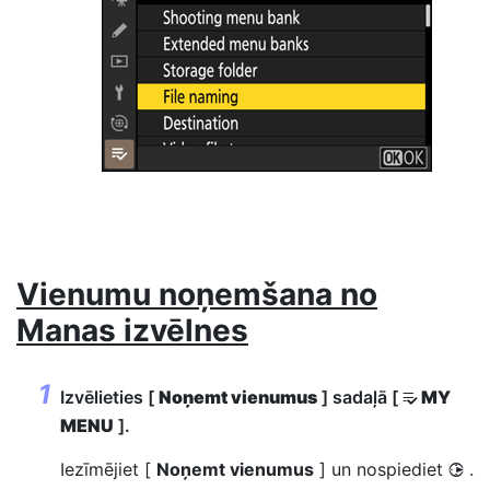
Vienumu noņemšana no
Manas izvēlnes
Izvēlieties [
Noņemt vienumus
] sadaļā [
MY
O
MENU
].
Iezīmējiet [
Noņemt vienumus
] un nospiediet
.
2