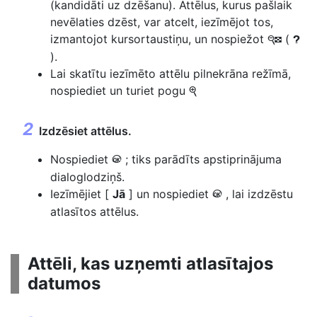
(kandidāti uz dzēšanu). Attēlus, kurus pašlaik
nevēlaties dzēst, var atcelt, iezīmējot tos,
izmantojot kursortaustiņu, un nospiežot
(
W
Q
).
Lai skatītu iezīmēto attēlu pilnekrāna režīmā,
nospiediet un turiet pogu
X
Izdzēsiet attēlus.
Nospiediet
; tiks parādīts apstiprinājuma
J
dialoglodziņš.
Iezīmējiet [
Jā
] un nospiediet
, lai izdzēstu
J
atlasītos attēlus.
Attēli, kas uzņemti atlasītajos
datumos