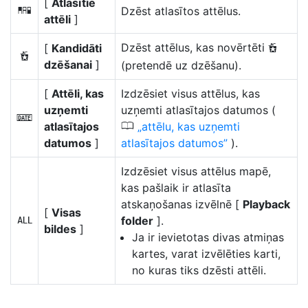
[
Atlasītie
Dzēst atlasītos attēlus.
Q
attēli
]
Dzēst attēlus, kas novērtēti
[
Kandidāti
d
d
dzēšanai
]
(pretendē uz dzēšanu).
[
Attēli, kas
Izdzēsiet visus attēlus, kas
uzņemti
uzņemti atlasītajos datumos (
i
0
atlasītajos
attēlu, kas uzņemti
datumos
]
atlasītajos datumos
).
Izdzēsiet visus attēlus mapē,
kas pašlaik ir atlasīta
atskaņošanas izvēlnē [
Playback
[
Visas
folder
].
R
bildes
]
Ja ir ievietotas divas atmiņas
kartes, varat izvēlēties karti,
no kuras tiks dzēsti attēli.