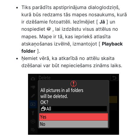
Tiks parādīts apstiprinājuma dialoglodziņš,
kurā būs redzams tās mapes nosaukums, kurā
ir dzēšamie fotoattēli. Iezīmējiet [
Jā
] un
nospiediet
, lai izdzēstu visus attēlus no
J
mapes. Mape ir tā, kas iepriekš atlasīta
atskaņošanas izvēlnē, izmantojot [
Playback
folder
].
Ņemiet vērā, ka atkarībā no attēlu skaita
dzēšanai var būt nepieciešams zināms laiks.