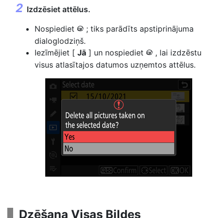
Izdzēsiet attēlus.
Nospiediet
; tiks parādīts apstiprinājuma
J
dialoglodziņš.
Iezīmējiet [
Jā
] un nospiediet
, lai izdzēstu
J
visus atlasītajos datumos uzņemtos attēlus.
Dzēšana
Visas Bildes