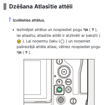
Dzēšana
Atlasītie attēli
Izvēlieties attēlus.
Iezīmējiet attēlus un nospiediet pogu
(
),
W
Q
lai atlasītu; atlasītie attēli ir atzīmēti ar ķeksīti (
). Lai noņemtu čeku (
) un noņemiet
pašreizējā attēla atlasi, vēlreiz nospiediet pogu
(
).
W
Q