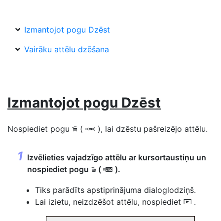
Izmantojot pogu Dzēst
Vairāku attēlu dzēšana
Izmantojot pogu Dzēst
Nospiediet pogu
(
), lai dzēstu pašreizējo attēlu.
O
Q
Izvēlieties vajadzīgo attēlu ar kursortaustiņu un
nospiediet pogu
(
).
O
Q
Tiks parādīts apstiprinājuma dialoglodziņš.
Lai izietu, neizdzēšot attēlu, nospiediet
.
K