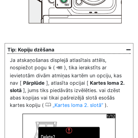
Kopiju dzēšana
Ja atskaņošanas displejā atlasītais attēls,
nospiežot pogu
(
), tika ierakstīts ar
O
Q
ievietotām divām atmiņas kartēm un opciju, kas
nav [
Pārplūde
], atlasīta opcijai [
Kartes loma 2.
slotā
], jums tiks piedāvāts izvēlēties. vai dzēst
abas kopijas vai tikai pašreizējā slotā esošās
0
kartes kopiju (
Kartes loma 2. slotā
).