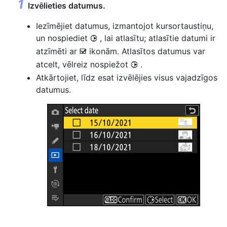
Izvēlieties datumus.
Iezīmējiet datumus, izmantojot kursortaustiņu,
un nospiediet
, lai atlasītu; atlasītie datumi ir
2
atzīmēti ar
ikonām. Atlasītos datumus var
M
atcelt, vēlreiz nospiežot
.
2
Atkārtojiet, līdz esat izvēlējies visus vajadzīgos
datumus.