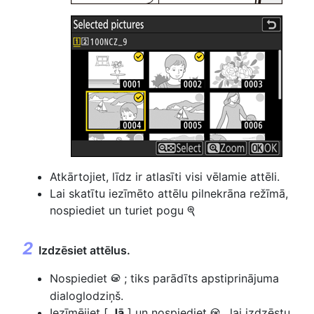
Atkārtojiet, līdz ir atlasīti visi vēlamie attēli.
Lai skatītu iezīmēto attēlu pilnekrāna režīmā,
nospiediet un turiet pogu
X
Izdzēsiet attēlus.
Nospiediet
; tiks parādīts apstiprinājuma
J
dialoglodziņš.
Iezīmējiet [
Jā
] un nospiediet
, lai izdzēstu
J