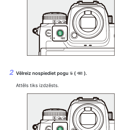
Vēlreiz nospiediet pogu
(
).
O
Q
Attēls tiks izdzēsts.