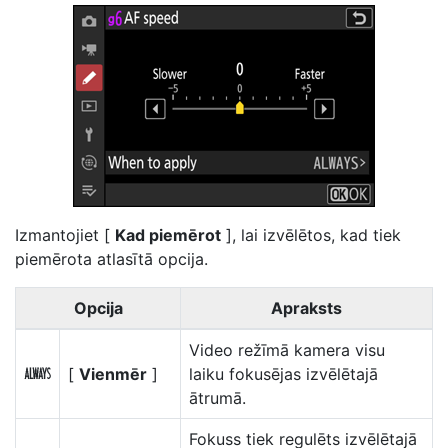
Izmantojiet [
Kad piemērot
], lai izvēlētos, kad tiek
piemērota atlasītā opcija.
Opcija
Apraksts
Video režīmā kamera visu
[
Vienmēr
]
laiku fokusējas izvēlētajā
D
ātrumā.
Fokuss tiek regulēts izvēlētajā