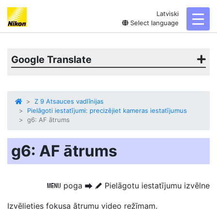
Latviski
toggl
Select language
Google Translate
Z 9 Atsauces vadlīnijas
Pielāgoti iestatījumi: precizējiet kameras iestatījumus
g6: AF ātrums
g6: AF ātrums
poga
Pielāgotu iestatījumu izvēlne
G
U
A
Izvēlieties fokusa ātrumu
video režīmam.