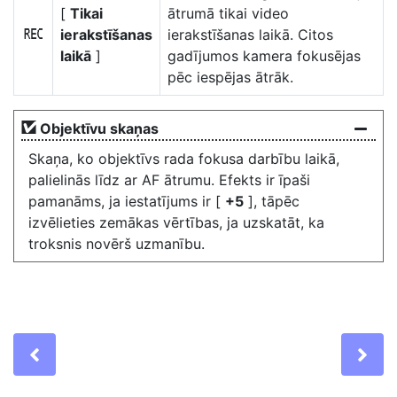
[
Tikai
ātrumā tikai video
ierakstīšanas
ierakstīšanas laikā. Citos
E
laikā
]
gadījumos kamera fokusējas
pēc iespējas ātrāk.
Objektīvu skaņas
Skaņa, ko objektīvs rada fokusa darbību laikā,
palielinās līdz ar AF ātrumu. Efekts ir īpaši
pamanāms, ja iestatījums ir [
+5
], tāpēc
izvēlieties zemākas vērtības, ja uzskatāt, ka
troksnis novērš uzmanību.
Previous
Ne