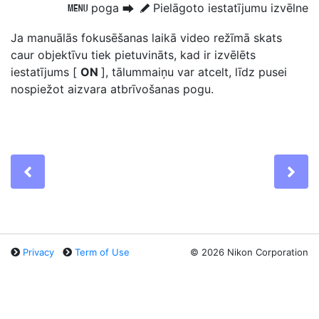
poga
Pielāgoto iestatījumu izvēlne
G
U
A
Ja manuālās fokusēšanas laikā video režīmā skats
caur objektīvu tiek pietuvināts, kad ir izvēlēts
iestatījums [
ON
], tālummaiņu var atcelt, līdz pusei
nospiežot aizvara atbrīvošanas pogu.
Previous
Ne
Privacy
Term of Use
©
2026 Nikon Corporation