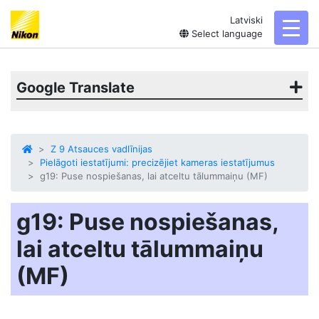
Latviski
toggl
Select language
Google Translate
Z 9 Atsauces vadlīnijas
Pielāgoti iestatījumi: precizējiet kameras iestatījumus
g19: Puse nospiešanas, lai atceltu tālummaiņu (MF)
g19: Puse nospiešanas,
lai atceltu tālummaiņu
(MF)