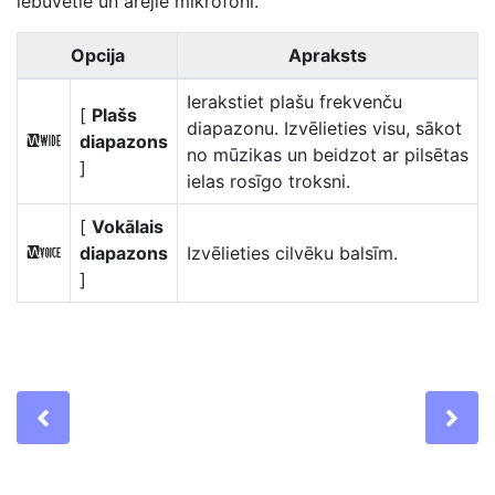
iebūvētie un ārējie mikrofoni.
Opcija
Apraksts
Ierakstiet plašu frekvenču
[
Plašs
diapazonu. Izvēlieties visu, sākot
diapazons
S
no mūzikas un beidzot ar pilsētas
]
ielas rosīgo troksni.
[
Vokālais
diapazons
Izvēlieties cilvēku balsīm.
T
]
Previous
Ne