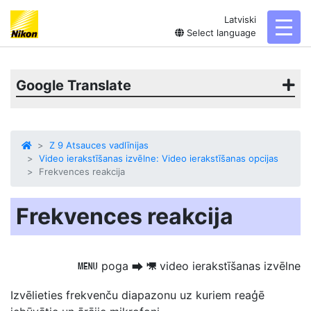
Latviski
toggl
Select language
Google Translate
Z 9 Atsauces vadlīnijas
Video ierakstīšanas izvēlne: Video ierakstīšanas opcijas
Frekvences reakcija
Frekvences reakcija
poga
video ierakstīšanas izvēlne
G
U
1
Izvēlieties frekvenču diapazonu
uz kuriem reaģē