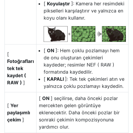
[
Koyulaştır
]: Kamera her resimdeki
pikselleri karşılaştırır ve yalnızca en
koyu olanı kullanır.
[
ON
]: Hem çoklu pozlamayı hem
[
de onu oluşturan çekimleri
Fotoğrafları
kaydeder; resimler NEF ( RAW )
tek tek
formatında kaydedilir.
kaydet (
[
KAPALI
]: Tek tek çekimleri atın ve
RAW )
]
yalnızca çoklu pozlamayı kaydedin.
[
ON
] seçilirse, daha önceki pozlar
[
Yer
mercekten gelen görüntüye
paylaşımlı
eklenecektir. Daha önceki pozlar bir
çekim
]
sonraki çekimin kompozisyonuna
yardımcı olur.