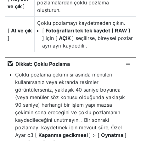
pozlamalardan çoklu pozlama
ve çık
]
oluşturun.
Çoklu pozlamayı kaydetmeden çıkın.
[
At ve çık
[
Fotoğrafları tek tek kaydet ( RAW )
]
] için [
AÇIK
] seçilirse, bireysel pozlar
ayrı ayrı kaydedilir.
Dikkat: Çoklu Pozlama
Çoklu pozlama çekimi sırasında menüleri
kullanırsanız veya ekranda resimler
görüntülerseniz, yaklaşık 40 saniye boyunca
(veya menüler söz konusu olduğunda yaklaşık
90 saniye) herhangi bir işlem yapılmazsa
çekimin sona ereceğini ve çoklu pozlamanın
kaydedileceğini unutmayın. . Bir sonraki
pozlamayı kaydetmek için mevcut süre, Özel
Ayar c3 [
Kapanma gecikmesi
] > [
Oynatma
]