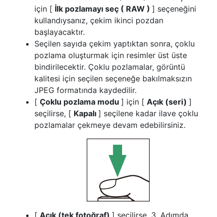
için [
İlk pozlamayı seç ( RAW )
] seçeneğini
kullandıysanız, çekim ikinci pozdan
başlayacaktır.
Seçilen sayıda çekim yaptıktan sonra, çoklu
pozlama oluşturmak için resimler üst üste
bindirilecektir. Çoklu pozlamalar, görüntü
kalitesi için seçilen seçeneğe bakılmaksızın
JPEG formatında kaydedilir.
[
Çoklu pozlama modu
] için [
Açık (seri)
]
seçilirse, [
Kapalı
] seçilene kadar ilave çoklu
pozlamalar çekmeye devam edebilirsiniz.
[
Açık (tek fotoğraf)
] seçilirse, 3. Adımda