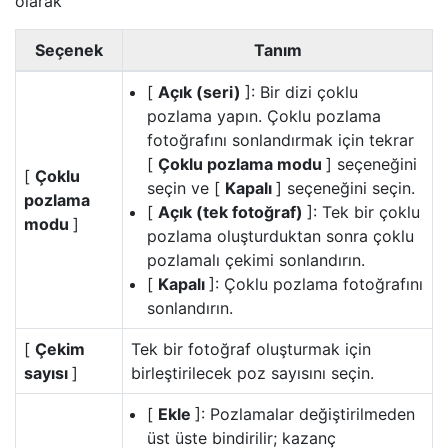
olarak
Seçenek
Tanım
[
Açık (seri)
]: Bir dizi çoklu
pozlama yapın. Çoklu pozlama
fotoğrafını sonlandırmak için tekrar
[
Çoklu pozlama modu
] seçeneğini
[
Çoklu
seçin ve [
Kapalı
] seçeneğini seçin.
pozlama
[
Açık (tek fotoğraf)
]: Tek bir çoklu
modu
]
pozlama oluşturduktan sonra çoklu
pozlamalı çekimi sonlandırın.
[
Kapalı
]: Çoklu pozlama fotoğrafını
sonlandırın.
[
Çekim
Tek bir fotoğraf oluşturmak için
sayısı
]
birleştirilecek poz sayısını seçin.
[
Ekle
]: Pozlamalar değiştirilmeden
üst üste bindirilir; kazanç