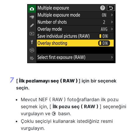
[
İlk pozlamayı seç ( RAW )
] için bir seçenek
seçin.
Mevcut NEF ( RAW ) fotoğraflardan ilk pozu
seçmek için, [
İlk pozu seç ( RAW )
] seçeneğini
vurgulayın ve
basın.
2
Çoklu seçiciyi kullanarak istediğiniz resmi
vurgulayın.