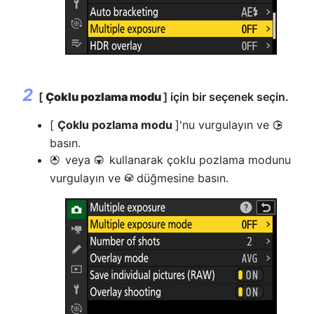
[
Çoklu pozlama modu
] için bir seçenek seçin.
[
Çoklu pozlama modu
]'nu vurgulayın ve
2
basın.
veya
kullanarak çoklu pozlama modunu
1
3
vurgulayın ve
düğmesine basın.
J