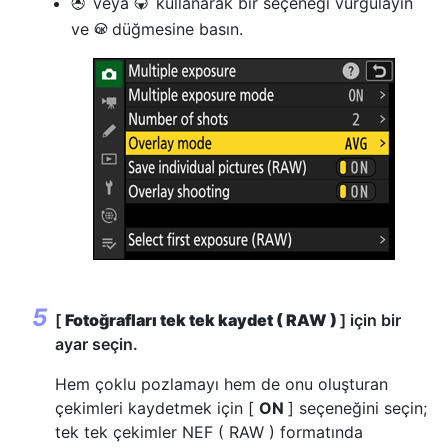
veya
kullanarak bir seçeneği vurgulayın
1
3
ve
düğmesine basın.
J
[
Fotoğrafları tek tek kaydet ( RAW )
] için bir
ayar seçin.
Hem çoklu pozlamayı hem de onu oluşturan
çekimleri kaydetmek için [
ON
] seçeneğini seçin;
tek tek çekimler NEF ( RAW ) formatında