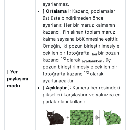
ayarlanmaz.
[
Ortalama
]: Kazanç, pozlamalar
üst üste bindirilmeden önce
ayarlanır. Her bir maruz kalmanın
kazancı, 1'in alınan toplam maruz
kalma sayısına bölünmesine eşittir.
Örneğin, iki pozun birleştirilmesiyle
çekilen bir fotoğrafta,
bir pozun
her
1/2
kazancı
olarak
, üç
ayarlanırken
pozun birleştirilmesiyle çekilen bir
[
Yer
1/3
fotoğrafta kazanç
olarak
paylaşımı
ayarlanacaktır.
modu
]
[
Açıklaştır
]: Kamera her resimdeki
pikselleri karşılaştırır ve yalnızca en
parlak olanı kullanır.