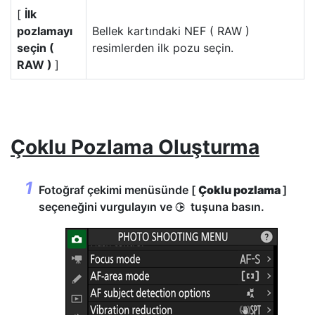
[
İlk
pozlamayı
Bellek kartındaki NEF ( RAW )
seçin (
resimlerden ilk pozu seçin.
RAW )
]
Çoklu Pozlama Oluşturma
Fotoğraf çekimi menüsünde [
Çoklu pozlama
]
seçeneğini vurgulayın ve
tuşuna basın.
2