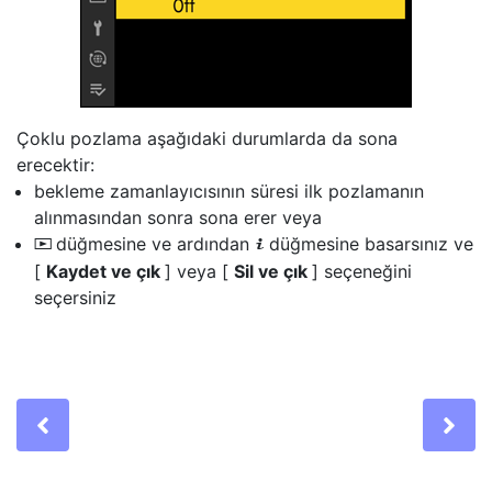
Çoklu pozlama aşağıdaki durumlarda da sona
erecektir:
bekleme zamanlayıcısının süresi ilk pozlamanın
alınmasından sonra sona erer veya
düğmesine ve ardından
düğmesine basarsınız ve
K
i
[
Kaydet ve çık
] veya [
Sil ve çık
] seçeneğini
seçersiniz
Previous
Ne