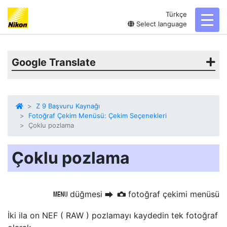
Türkçe
toggl
Select language
Google Translate
Z 9 Başvuru Kaynağı
Fotoğraf Çekim Menüsü: Çekim Seçenekleri
Çoklu pozlama
Çoklu pozlama
düğmesi
fotoğraf çekimi menüsü
G
U
C
İki ila on NEF ( RAW ) pozlamayı kaydedin
tek fotoğraf