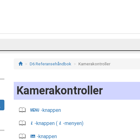
D6 Referansehåndbok
Kamerakontroller
Kamerakontroller
-knappen
G
-knappen (
-menyen)
i
i
-knappen
R