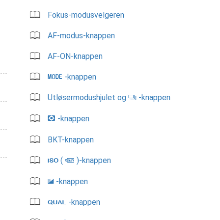
Fokus-modusvelgeren
AF-modus-knappen
AF-ON-knappen
-knappen
I
Utløsermodushjulet og
-knappen
S
-knappen
Y
BKT-knappen
(
)-knappen
S
Q
-knappen
E
-knappen
T