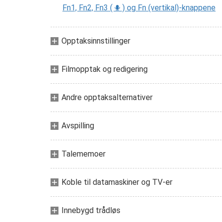
Fn1, Fn2, Fn3 (
) og Fn (vertikal)-knappene
C
Opptaksinnstillinger
Filmopptak og redigering
Andre opptaksalternativer
Avspilling
Talememoer
Koble til datamaskiner og TV-er
Innebygd trådløs