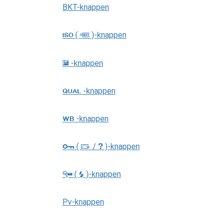
BKT-knappen
(
)-knappen
S
Q
-knappen
E
-knappen
T
-knappen
U
(
/
)-knappen
Q
g
h
(
)-knappen
W
N
Pv-knappen