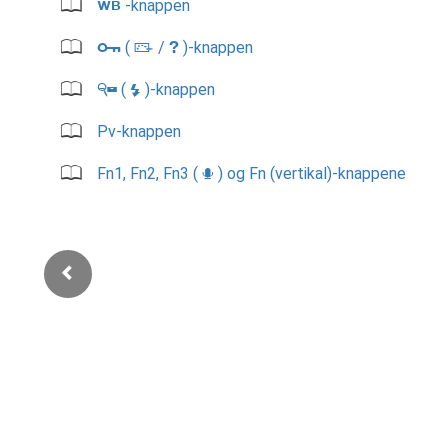
-knappen
U
(
/
)-knappen
Q
g
h
(
)-knappen
W
N
Pv-knappen
Fn1, Fn2, Fn3 (
) og Fn (vertikal)-knappene
C