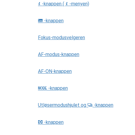
-knappen (
-menyen)
i
i
-knappen
R
Fokus-modusvelgeren
AF-modus-knappen
AF-ON-knappen
-knappen
I
Utløsermodushjulet og
-knappen
S
-knappen
Y