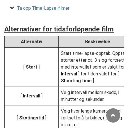
Ta opp Time-Lapse-filmer
Alternativer for tidsforløpende film
Alternativ
Beskrivelse
Start time-lapse-opptak. Opptak
starter etter ca. 3 s og fortsette
[
Start
]
med intervallet som er valgt for [
Interval
] for tiden valgt for [
Shooting time
].
Velg intervall mellom skudd, i
[
Intervall
]
minutter og sekunder.
Velg hvor lenge kameraet skal
[
Skytingstid
]
fortsette å ta bilder, i timer og
minutter.