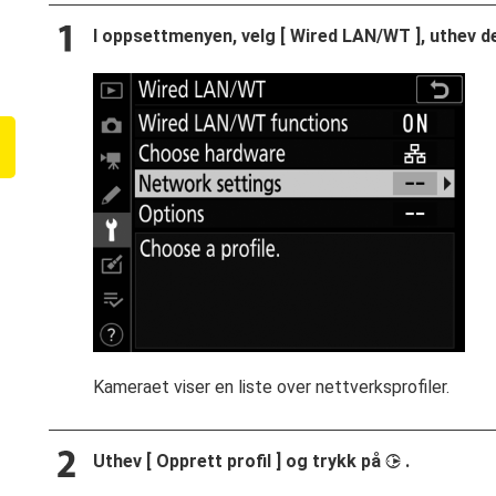
I oppsettmenyen, velg [
Wired LAN/WT
], uthev d
Kameraet viser en liste over nettverksprofiler.
Uthev [
Opprett profil
] og trykk på
.
2