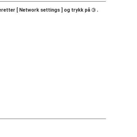
eretter [
Network settings
] og trykk på
.
2