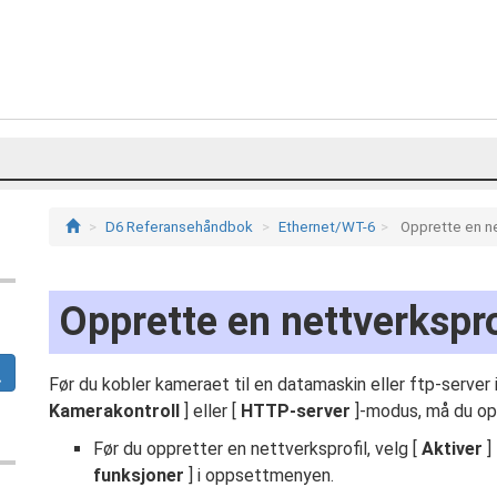
D6 Referansehåndbok
Ethernet/WT-6
Opprette en ne
Opprette en nettverkspro
Før du kobler kameraet til en datamaskin eller ftp-server i
Kamerakontroll
] eller [
HTTP-server
]-modus, må du opp
Før du oppretter en nettverksprofil, velg [
Aktiver
] 
funksjoner
] i oppsettmenyen.