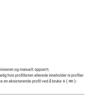
eiviseren og manuelt oppsett.
elig hvis profillisten allerede inneholder ni profiler.
tte en eksisterende profil ved å bruke
(
)-
O
Q