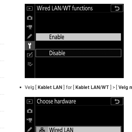
Velg [
Kablet LAN
] for [
Kablet LAN/WT
] > [
Velg 