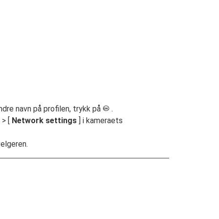
ndre navn på profilen, trykk på
.
J
 > [
Network settings
] i kameraets
velgeren.