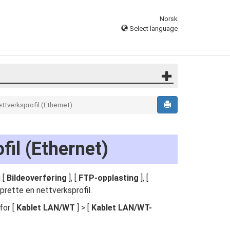
Norsk
Select language
ttverksprofil (Ethernet)
fil (Ethernet)
 [
Bildeoverføring
], [
FTP-opplasting
], [
rette en nettverksprofil.
for [
Kablet LAN/WT
] > [
Kablet LAN/WT-