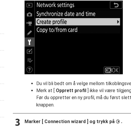
Du vil bli bedt om å velge mellom tilkoblingsv
Merk at [
Opprett profil
] ikke vil være tilgjeng
Før du oppretter en ny profil, må du først sle
knappen.
Marker [
Connection wizard
] og trykk på
.
2