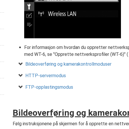
For informasjon om hvordan du oppretter nettverkspro
med WT-6, se "Opprette nettverksprofiler (WT-6)" 
Bildeoverføring og kamerakontrollmoduser
HTTP-servermodus
FTP-opplastingsmodus
Bildeoverføring og kamerako
Følg instruksjonene på skjermen for å opprette en nettver