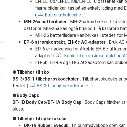
EN‑EL18b/EN‑EL18a/EN‑EL18 batterier kan og
færre bilder kan tas på en enkelt lading m
(
Batteriutholdenhet
).
MH-26a batterilader
: MH-26a kan brukes til å l
batterier. MH-26a kan også brukes til å kalibrere batt
MH-26 batteriladere kan brukes i stedet for 
EP-6 strømkontakt, EH-6c AC-adapter
: Bruk AC-
EP-6 er nødvendig for å koble EH-6c til kamer
adapter" (
Koble til en strømkontakt og A
EH-6b, EH-6a og EH-6 AC-adaptere kan brukes
Tilbehør til sko
BS-3/BS-1 tilbehørsskodeksler
: Tilbehørsskodeksler b
festet (
BS-3 tilbehørsskodekselet
).
Body Caps
BF-1B Body Cap/BF-1A Body Cap
: Body Caps hindrer at 
plass.
Tilbehør til søkerokular
DK-19 Rubber Eyecup
: En gummiøyekopp som kan m