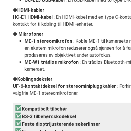
UC-E25 USB-kabel
: En USB-kabel med to type C-k
HDMI-kabler
HC-E1 HDMI-kabel
: En HDMI-kabel med en type C-kontakt
kontakt for tilkobling til HDMI-enheter.
Mikrofoner
ME-1 stereomikrofon
: Koble ME-1 til kameraets m
en ekstern mikrofon reduserer også sjansen for å f
produseres av objektivet under autofokus.
ME-W1 trådløs mikrofon
: En trådløs Bluetooth-m
kameraet.
Koblingsdeksler
UF-6-kontaktdeksel for stereominipluggkabler
: Forhi
valgfrie ME-1 stereomikrofoner.
Kompatibelt tilbehør
BS-3 tilbehørsskodeksel
Feste dioptrijusterende søkerlinser