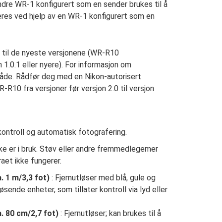
andre WR-1 konfigurert som en sender brukes til å
teres ved hjelp av en WR-1 konfigurert som en
 til de nyeste versjonene (WR-R10
 1.0.1 eller nyere). For informasjon om
råde. Rådfør deg med en Nikon-autorisert
R10 fra versjoner før versjon 2.0 til versjon
kontroll og automatisk fotografering.
kke er i bruk. Støv eller andre fremmedlegemer
aet ikke fungerer.
 1 m/3,3 fot)
: Fjernutløser med blå, gule og
løsende enheter, som tillater kontroll via lyd eller
. 80 cm/2,7 fot)
: Fjernutløser; kan brukes til å