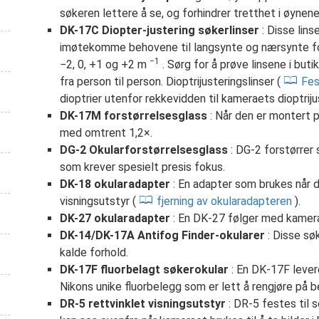
søkeren lettere å se, og forhindrer tretthet i øynene
DK-17C Diopter-justering søkerlinser
: Disse lins
imøtekomme behovene til langsynte og nærsynte fot
−1
−2, 0, +1 og +2 m
. Sørg for å prøve linsene i but
fra person til person. Dioptrijusteringslinser (
Fes
dioptrier utenfor rekkevidden til kameraets dioptriju
DK-17M forstørrelsesglass
: Når den er montert 
med omtrent 1,2×.
DG-2 Okularforstørrelsesglass
: DG-2 forstørrer 
som krever spesielt presis fokus.
DK-18 okularadapter
: En adapter som brukes når d
visningsutstyr (
fjerning av okularadapteren
).
DK-27 okularadapter
: En DK-27 følger med kamer
DK-14/DK-17A Antifog Finder-okularer
: Disse sø
kalde forhold.
DK-17F fluorbelagt søkerokular
: En DK-17F leve
Nikons unike fluorbelegg som er lett å rengjøre på b
DR-5 rettvinklet visningsutstyr
: DR-5 festes til sø