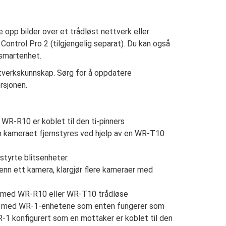
te opp bilder over et trådløst nettverk eller
ontrol Pro 2 (tilgjengelig separat). Du kan også
 smartenhet.
ttverkskunnskap. Sørg for å oppdatere
rsjonen.
 WR-R10 er koblet til den ti-pinners
n kameraet fjernstyres ved hjelp av en WR-T10
styrte blitsenheter.
 enn ett kamera, klargjør flere kameraer med
 med WR-R10 eller WR-T10 trådløse
ler, med WR-1-enhetene som enten fungerer som
-1 konfigurert som en mottaker er koblet til den