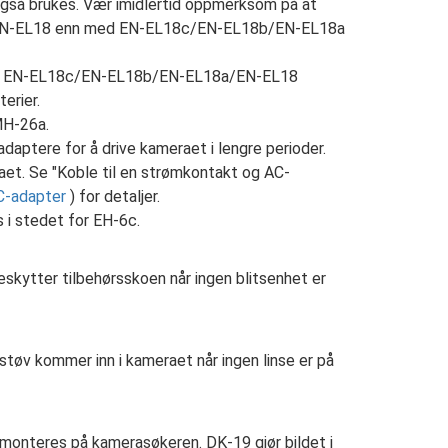
så brukes. Vær imidlertid oppmerksom på at
ed EN-EL18 enn med EN-EL18c/EN-EL18b/EN-EL18a
ade EN-EL18c/EN-EL18b/EN-EL18a/EN-EL18
erier.
MH-26a.
adaptere for å drive kameraet i lengre perioder.
aet. Se "Koble til en strømkontakt og AC-
C-adapter
) for detaljer.
 i stedet for EH-6c.
eskytter tilbehørsskoen når ingen blitsenhet er
støv kommer inn i kameraet når ingen linse er på
onteres på kamerasøkeren. DK-19 gjør bildet i