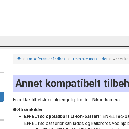
D6 Referansehåndbok
Tekniske merknader
Annet ko
Annet kompatibelt tilbe
En rekke tilbehør er tilgjengelig for ditt Nikon-kamera.
Strømkilder
EN-EL18c oppladbart Li-ion-batteri
: EN-EL18c-bat
EN-EL18c batterier kan lades og kalibreres ved hjel