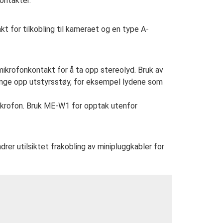
ontakter.
 for tilkobling til kameraet og en type A-
ikrofonkontakt for å ta opp stereolyd. Bruk av
ange opp utstyrsstøy, for eksempel lydene som
ikrofon. Bruk ME-W1 for opptak utenfor
ndrer utilsiktet frakobling av minipluggkabler for