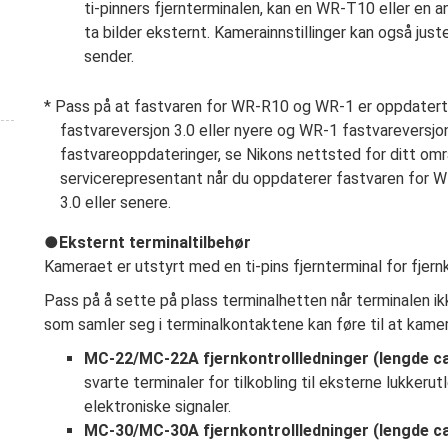
ti-pinners fjernterminalen, kan en WR-T10 eller en 
ta bilder eksternt. Kamerainnstillinger kan også jus
sender.
Pass på at fastvaren for WR-R10 og WR-1 er oppdatert
fastvareversjon 3.0 eller nyere og WR-1 fastvareversjon
fastvareoppdateringer, se Nikons nettsted for ditt om
servicerepresentant når du oppdaterer fastvaren for WR-
3.0 eller senere.
Eksternt terminaltilbehør
Kameraet er utstyrt med en ti-pins fjernterminal for fjern
Pass på å sette på plass terminalhetten når terminalen i
som samler seg i terminalkontaktene kan føre til at kamer
MC-22/MC-22A fjernkontrollledninger (lengde ca.
svarte terminaler for tilkobling til eksterne lukkerut
elektroniske signaler.
MC-30/MC-30A fjernkontrollledninger (lengde ca