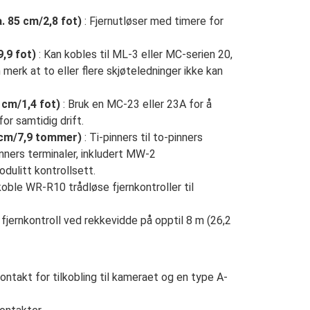
. 85 cm/2,8 fot)
: Fjernutløser med timere for
,9 fot)
: Kan kobles til ML-3 eller MC-serien 20,
 merk at to eller flere skjøteledninger ikke kan
cm/1,4 fot)
: Bruk en MC-23 eller 23A for å
for samtidig drift.
 cm/7,9 tommer)
: Ti-pinners til to-pinners
inners terminaler, inkludert MW-2
dulitt kontrollsett.
koble WR-R10 trådløse fjernkontroller til
d fjernkontroll ved rekkevidde på opptil 8 m (26,2
ntakt for tilkobling til kameraet og en type A-