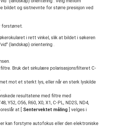
"vid" (landskap) orientering . Velg mellom
le bildet og sistnevnte for større presisjon ved
 forstørret.
kerokularet i rett vinkel, slik at bildet i søkeren
vid" (landskap) orientering .
insen.
ltre. Bruk det sirkulære polarisasjonsfilteret C-
et mot et sterkt lys, eller når en sterk lyskilde
.
ønskede resultatene med filtre med
 Y48, Y52, O56, R60, X0, X1, C-PL, ND2S, ND4,
oreslår at [
Sentervektet måling
] velges i
er kan forstyrre autofokus eller den elektroniske