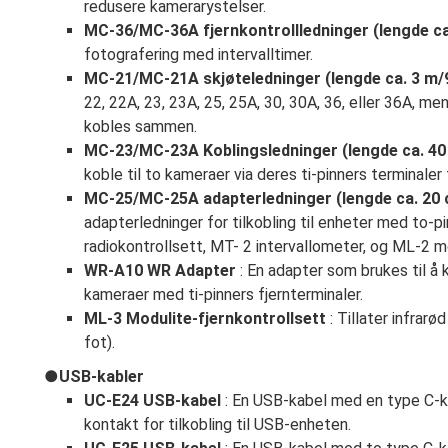
redusere kamerarystelser.
MC-36/MC-36A fjernkontrollledninger (lengde ca
fotografering med intervalltimer.
MC-21/MC-21A skjøteledninger (lengde ca. 3 m/9
22, 22A, 23, 23A, 25, 25A, 30, 30A, 36, eller 36A, men
kobles sammen.
MC-23/MC-23A Koblingsledninger (lengde ca. 40 
koble til to kameraer via deres ti-pinners terminaler 
MC-25/MC-25A adapterledninger (lengde ca. 20
adapterledninger for tilkobling til enheter med to-p
radiokontrollsett, MT- 2 intervallometer, og ML-2 mo
WR-A10 WR Adapter
: En adapter som brukes til å 
kameraer med ti-pinners fjernterminaler.
ML-3 Modulite-fjernkontrollsett
: Tillater infrarø
fot).
USB-kabler
UC-E24 USB-kabel
: En USB-kabel med en type C-ko
kontakt for tilkobling til USB-enheten.