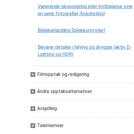
Varierende eksponering eller hvitbalanse over
en serie fotografier (bracketing)
Bildebehandling (bildekontroller)
Bevarer detaljer i høylys og skygger (aktiv D-
Lighting og HDR)
Filmopptak og redigering
Andre opptaksalternativer
Avspilling
Talememoer