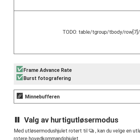
TODO: table/tgroup/tbody/row[7]/
Frame Advance Rate
Burst fotografering
Minnebufferen
Valg av hurtigutløsermodus
Med utløsermodushjulet rotert til
, kan du velge en ut
S
rotere hovedkommandohjulet.