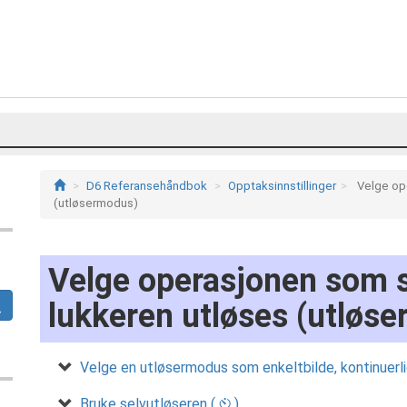
D6 Referansehåndbok
Opptaksinnstillinger
Velge op
(utløsermodus)
Velge operasjonen som s
lukkeren utløses (utløs
Velge en utløsermodus som enkeltbilde, kontinuerlig 
Bruke selvutløseren (
)
E