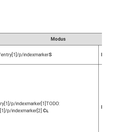
Modus
entry[1]/p/indexmarker
S
Enkel ramme
y[1]/p/indexmarker[1]
TODO:
Kontinuerlig l
[1]/p/indexmarker[2]
Cl