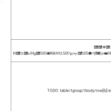
TODO:
table/tgroup/tbody/row[5]/ent
TODO: table/tgroup/tbody/row[6]/en