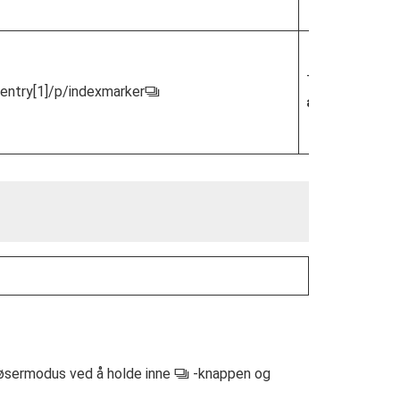
TODO: table/t
entry[1]/p/indexmarker
S
av hurtigutl
løsermodus ved å holde inne
-knappen og
S