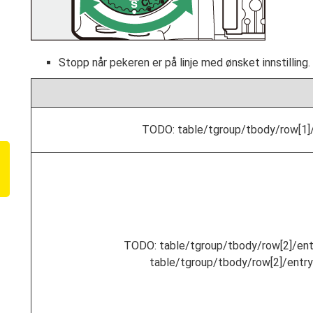
Stopp når pekeren er på linje med ønsket innstilling.
TODO: table/tgroup/tbody/row[1]/
TODO: table/tgroup/tbody/row[2]/entr
table/tgroup/tbody/row[2]/entry