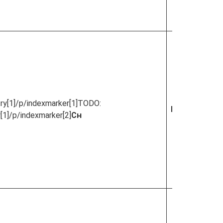
y[1]/p/indexmarker[1]
TODO:
Kontinuerlig 
[1]/p/indexmarker[2]
Ch