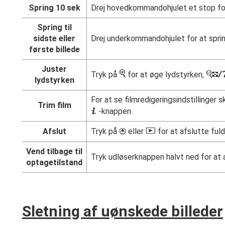
Spring 10 sek
Drej hovedkommandohjulet et stop for 
Spring til
sidste eller
Drej underkommandohjulet for at springe
første billede
Juster
X
Tryk på
for at øge lydstyrken,
lydstyrken
For at se filmredigeringsindstillinger
Trim film
i
-knappen.
K
Afslut
Tryk på
eller
for at afslutte ful
1
Vend tilbage til
Tryk udløserknappen halvt ned for at a
optagetilstand
Sletning af uønskede billeder