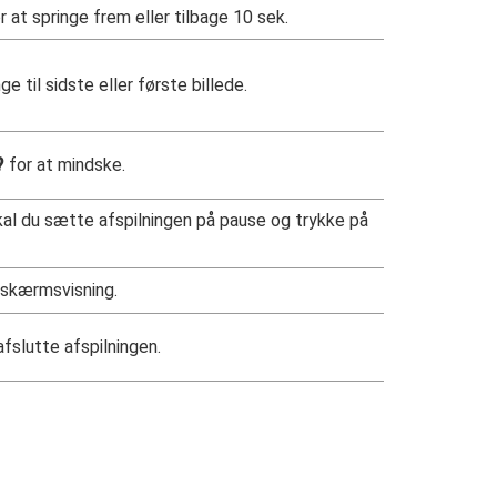
at springe frem eller tilbage 10 sek.
 til sidste eller første billede.
W
for at mindske.
 skal du sætte afspilningen på pause og trykke på
dskærmsvisning.
fslutte afspilningen.