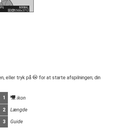
J
n, eller tryk på
for at starte afspilningen; din
1
1
ikon
2
Længde
3
Guide