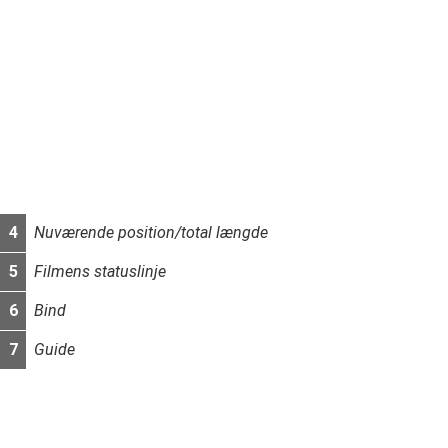
4
Nuværende position/total længde
5
Filmens statuslinje
6
Bind
7
Guide