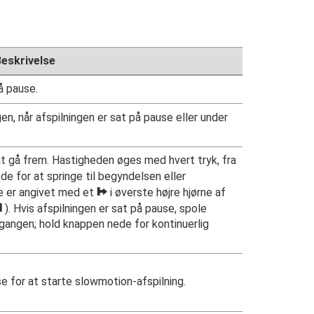
eskrivelse
å pause.
n, når afspilningen er sat på pause eller under
t gå frem. Hastigheden øges med hvert tryk, fra
ede for at springe til begyndelsen eller
de er angivet med et
h
i øverste højre hjørne af
i
). Hvis afspilningen er sat på pause, spole
d gangen; hold knappen nede for kontinuerlig
e for at starte slowmotion-afspilning.