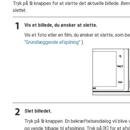
O
Tryk på
knappen for at slette det aktuelle billede.
Bemæ
slettet.
Vis et billede, du ønsker at slette.
Vis et foto eller en film, du ønsker at slette, som 
Grundlæggende afspilning
).
Slet billedet.
O
Tryk på
knappen. En bekræftelsesdialog vil blive v
K
og vende tilbage til afspilning. Tryk på
for at afs