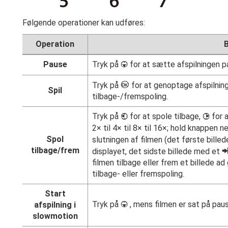
Følgende operationer kan udføres:
Operation
B
Pause
Tryk på
for at sætte afspilningen p
3
J
Tryk på
for at genoptage afspilninge
Spil
tilbage-/fremspoling.
Tryk på
for at spole tilbage,
for a
4
2
2× til 4× til 8× til 16×; hold knappen n
Spol
slutningen af filmen (det første bille
tilbage/frem
displayet, det sidste billede med et
filmen tilbage eller frem et billede a
tilbage- eller fremspoling.
Start
Tryk på
, mens filmen er sat på paus
afspilning i
3
slowmotion