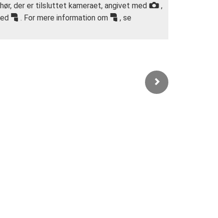
behør, der er tilsluttet kameraet, angivet med
C
,
f
f
 med
. For mere information om
, se