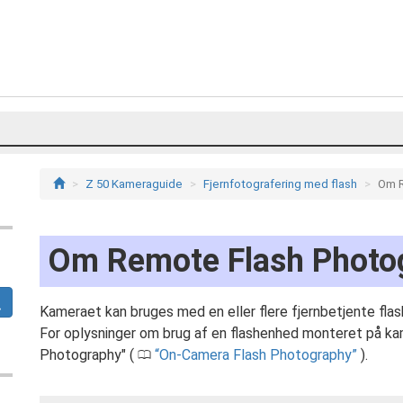
Z 50 Kameraguide
Fjernfotografering med flash
Om R
Om Remote Flash Photo
Kameraet kan bruges med en eller flere fjernbetjente fla
For oplysninger om brug af en flashenhed monteret på ka
Photography" (
On-Camera Flash Photography
).
0