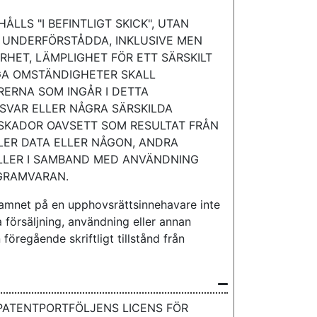
LS "I BEFINTLIGT SKICK", UTAN
 UNDERFÖRSTÅDDA, INKLUSIVE MEN
RHET, LÄMPLIGHET FÖR ETT SÄRSKILT
GA OMSTÄNDIGHETER SKALL
ERNA SOM INGÅR I DETTA
VAR ELLER NÅGRA SÄRSKILDA
 SKADOR OAVSETT SOM RESULTAT FRÅN
LER DATA ELLER NÅGON, ANDRA
LLER I SAMBAND MED ANVÄNDNING
OGRAMVARAN.
amnet på en upphovsrättsinnehavare inte
a försäljning, användning eller annan
öregående skriftligt tillstånd från
PATENTPORTFÖLJENS LICENS FÖR