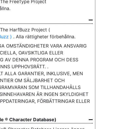
The FreeType Project
ållna.
The HarfBuzz Project (
Buzz )
. Alla rättigheter förbehållna.
GA OMSTÄNDIGHETER VARA ANSVARIG
CIELLA, OAVSIKTLIGA ELLER
NG AV DENNA PROGRAM OCH DESS
NNS UPPHOVSRÄTT. .
 ALLA GARANTIER, INKLUSIVE, MEN
ANTIER OM SÄLJBARHET OCH
OGRAMVARAN SOM TILLHANDAHÅLLS
TSINNEHAVAREN ÄR INGEN SKYLDIGHET
PPDATERINGAR, FÖRBÄTTRINGAR ELLER
de ® Character Database)