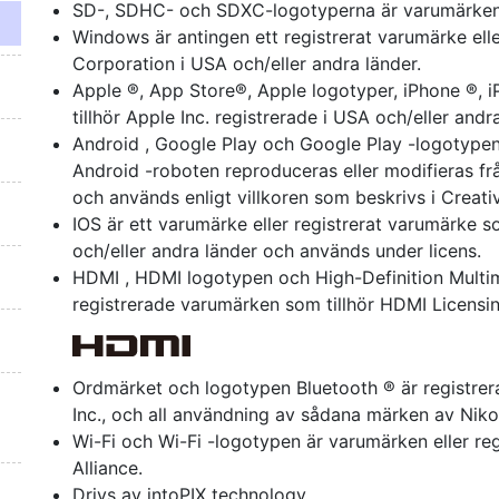
SD-, SDHC- och SDXC-logotyperna är varumärken 
Windows är antingen ett registrerat varumärke elle
Corporation i USA och/eller andra länder.
Apple ®, App Store®, Apple logotyper, iPhone ®,
tillhör Apple Inc. registrerade i USA och/eller andr
Android , Google Play och Google Play -logotypen
Android -roboten reproduceras eller modifieras f
och används enligt villkoren som beskrivs i Creat
IOS är ett varumärke eller registrerat varumärke so
och/eller andra länder och används under licens.
HDMI , HDMI logotypen och High-Definition Multim
registrerade varumärken som tillhör HDMI Licensin
Ordmärket och logotypen Bluetooth ® är registre
Inc., och all användning av sådana märken av Niko
Wi-Fi och Wi-Fi -logotypen är varumärken eller re
Alliance.
Drivs av intoPIX technology .