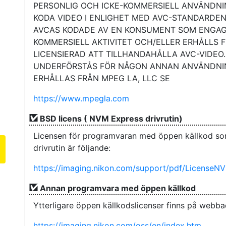
PERSONLIG OCH ICKE-KOMMERSIELL ANVÄNDNIN
KODA VIDEO I ENLIGHET MED AVC-STANDARDEN (
AVCAS KODADE AV EN KONSUMENT SOM ENGAGE
KOMMERSIELL AKTIVITET OCH/ELLER ERHÅLLS 
LICENSIERAD ATT TILLHANDAHÅLLA AVC-VIDEO.
UNDERFÖRSTÅS FÖR NÅGON ANNAN ANVÄNDNIN
ERHÅLLAS FRÅN MPEG LA, LLC SE
https://www.mpegla.com
BSD licens ( NVM Express drivrutin)
Licensen för programvaran med öppen källkod so
drivrutin är följande:
https://imaging.nikon.com/support/pdf/LicenseN
Annan programvara med öppen källkod
Ytterligare öppen källkodslicenser finns på webb
https://imaging.nikon.com/oss/en/index.htm