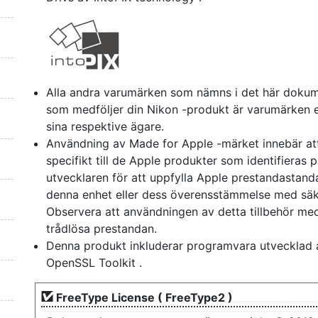
Alla andra varumärken som nämns i det här dokum
som medföljer din Nikon -produkt är varumärken el
sina respektive ägare.
Användning av Made for Apple -märket innebär att e
specifikt till de Apple produkter som identifieras p
utvecklaren för att uppfylla Apple prestandastanda
denna enhet eller dess överensstämmelse med säke
Observera att användningen av detta tillbehör me
trådlösa prestandan.
Denna produkt inkluderar programvara utvecklad 
OpenSSL Toolkit .
FreeType License ( FreeType2 )