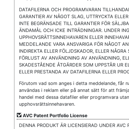
DATAFILERNA OCH PROGRAMVARAN TILLHANDAHÅL
GARANTIER AV NÅGOT SLAG, UTTRYCKTA ELLER
INTE BEGRÄNSADE TILL GARANTIER FÖR SÄLJBA
ÄNDAMÅL OCH ICKE INTRÄDNINGAR. UNDER IN
UPPHOVSRÄTTSINNEHAVAREN ELLER INNEHAVAR
MEDDELANDE VARA ANSVARIGA FÖR NÅGOT ANS
INDIREKTA ELLER FÖLJDSKADOR, ELLER NÅGRA
FÖRLUST AV ANVÄNDNING AV ANVÄNDNING, EL
SKADESTÅENDE ÅTGÄRDER SOM UPPSTÅR UR E
ELLER PRESTANDA AV DATAFILERNA ELLER PR
Förutom vad som anges i detta meddelande, får n
användas i reklam eller på annat sätt för att främj
handel med dessa datafiler eller programvara utan f
upphovsrättsinnehavaren.
AVC Patent Portfolio License
DENNA PRODUKT ÄR LICENSIERAD UNDER AVC 