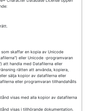
de® Character Database License öppen
nde:
ätt.
on som skaffar en kopia av Unicode
tafilerna") eller Unicode -programvaran
 att handla med Datafilerna eller
änsning rätten att använda, kopiera,
ler sälja kopior av datafilerna eller
tafilerna eller programvaran tillhandahålls
tånd visas med alla kopior av datafilerna
tånd visas i tillhörande dokumentation.