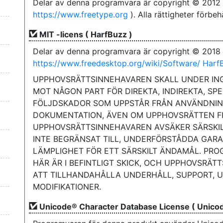
Delar av denna programvara är copyright © 2012 
https://www.freetype.org
). Alla rättigheter förbeh
MIT -licens ( HarfBuzz )
Delar av denna programvara är copyright © 2018 
https://www.freedesktop.org/wiki/Software/ Harf
UPPHOVSRÄTTSINNEHAVAREN SKALL UNDER IN
MOT NÅGON PART FÖR DIREKTA, INDIREKTA, SPE
FÖLJDSKADOR SOM UPPSTÅR FRÅN ANVÄNDNI
DOKUMENTATION, ÄVEN OM UPPHOVSRÄTTEN FI
UPPHOVSRÄTTSINNEHAVAREN AVSÄKER SÄRSKILT
INTE BEGRÄNSAT TILL, UNDERFÖRSTÅDDA GAR
LÄMPLIGHET FÖR ETT SÄRSKILT ÄNDAMÅL. PR
HÄR ÄR I BEFINTLIGT SKICK, OCH UPPHOVSRÄT
ATT TILLHANDAHÅLLA UNDERHÅLL, SUPPORT, U
MODIFIKATIONER.
Unicode® Character Database License ( Unico