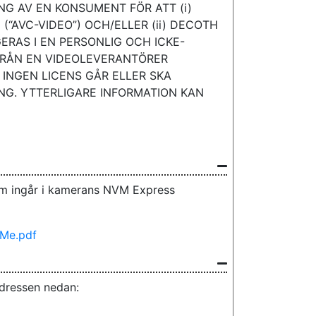
G AV EN KONSUMENT FÖR ATT (i)
“AVC-VIDEO”) OCH/ELLER (ii) DECOTH
RAS I EN PERSONLIG OCH ICKE-
FRÅN EN VIDEOLEVERANTÖRER
 INGEN LICENS GÅR ELLER SKA
G. YTTERLIGARE INFORMATION KAN
m ingår i kamerans NVM Express
VMe.pdf
adressen nedan: