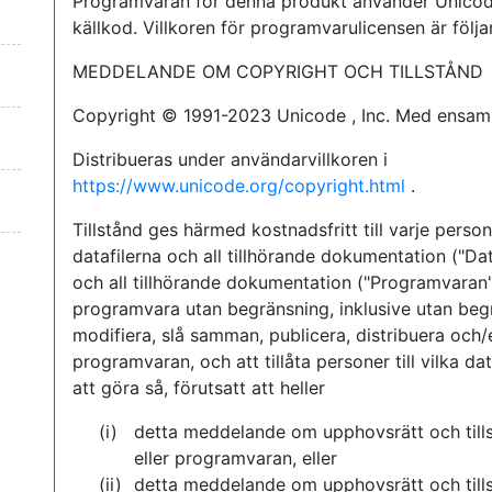
Programvaran för denna produkt använder Unico
källkod. Villkoren för programvarulicensen är följa
MEDDELANDE OM COPYRIGHT OCH TILLSTÅND
Copyright © 1991-2023 Unicode , Inc. Med ensamr
Distribueras under användarvillkoren i
https://www.unicode.org/copyright.html
.
Tillstånd ges härmed kostnadsfritt till varje pers
datafilerna och all tillhörande dokumentation ("Da
och all tillhörande dokumentation ("Programvaran")
programvara utan begränsning, inklusive utan begr
modifiera, slå samman, publicera, distribuera och/el
programvaran, och att tillåta personer till vilka da
att göra så, förutsatt att heller
detta meddelande om upphovsrätt och tills
eller programvaran, eller
detta meddelande om upphovsrätt och tills