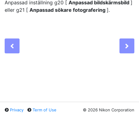
Anpassad inställning g20 [
Anpassad bildskärmsbild
]
eller g21 [
Anpassad sökare fotografering
].
Previous
Ne
Privacy
Term of Use
©
2026 Nikon Corporation