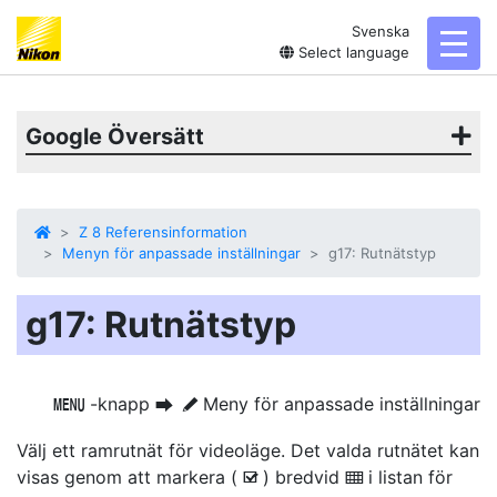
Svenska
toggl
Select language
Google Översätt
Z 8 Referensinformation
Menyn för anpassade inställningar
g17: Rutnätstyp
g17: Rutnätstyp
-knapp
Meny för anpassade inställningar
G
U
A
Välj ett ramrutnät för videoläge. Det valda rutnätet kan
visas genom att markera (
) bredvid
i listan för
b
M