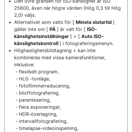
Den övre gränsen för ISO-känslighet är ISO
25600, även när högre värden (Hög 0,3 till Hög
2,0) väljs.
Alternativet som valts för [
Minsta slutartid
]
gäller inte om [
PÅ
] är valt för [
ISO-
känslighetsinställningar
] > [
Auto ISO-
känslighetskontroll
] i fotograferingsmenyn.
Höghastighetsbildtagning + kan inte
kombineras med vissa kamerafunktioner,
inklusive:
flexibelt program,
HLG -tonläge,
fotoflimmerreducering,
blixtfotografering,
parentesering,
flera exponeringar,
HDR-överlagring,
intervallfotografering,
timelapse-videoinspelning,