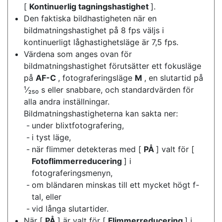
[
Kontinuerlig tagningshastighet
].
Den faktiska bildhastigheten när en
bildmatningshastighet på 8 fps väljs i
kontinuerligt låghastighetsläge är 7,5 fps.
Värdena som anges ovan för
bildmatningshastighet förutsätter ett fokusläge
på
AF-C
, fotograferingsläge
M
, en slutartid på
¹⁄₂₅₀ s eller snabbare, och standardvärden för
alla andra inställningar.
Bildmatningshastigheterna kan sakta ner:
under blixtfotografering,
i tyst läge,
när flimmer detekteras med [
PÅ
] valt för [
Fotoflimmerreducering
] i
fotograferingsmenyn,
om bländaren minskas till ett mycket högt f-
tal, eller
vid långa slutartider.
När [
PÅ
] är valt för [
Flimmerreducering
] i