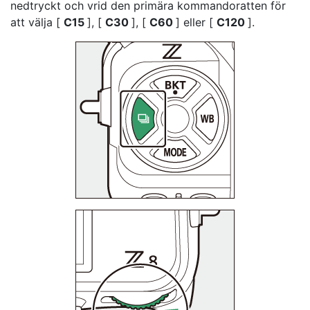
nedtryckt och vrid den primära kommandoratten för
att välja [
C15
], [
C30
], [
C60
] eller [
C120
].