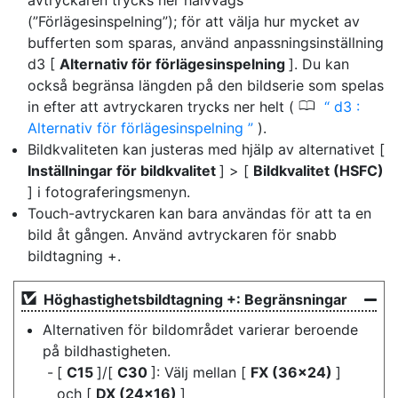
avtryckaren trycks ner halvvägs
(”Förlägesinspelning”); för att välja hur mycket av
bufferten som sparas, använd anpassningsinställning
d3 [
Alternativ för förlägesinspelning
]. Du kan
också begränsa längden på den bildserie som spelas
0
in efter att avtryckaren trycks ner helt (
d3 :
Alternativ för förlägesinspelning
).
Bildkvaliteten kan justeras med hjälp av alternativet [
Inställningar för bildkvalitet
] > [
Bildkvalitet (HSFC)
] i fotograferingsmenyn.
Touch-avtryckaren kan bara användas för att ta en
bild åt gången. Använd avtryckaren för snabb
bildtagning +.
Höghastighetsbildtagning +: Begränsningar
Alternativen för bildområdet varierar beroende
på bildhastigheten.
[
C15
]/[
C30
]: Välj mellan [
FX (36×24)
]
och [
DX (24×16)
]