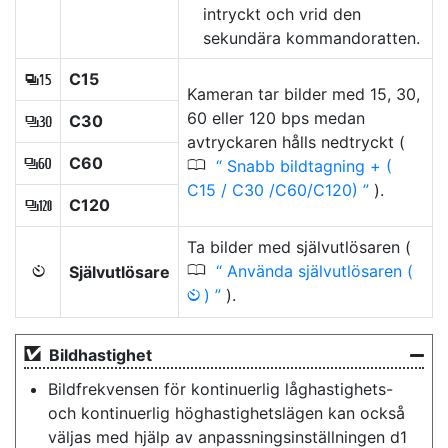
intryckt och vrid den
sekundära kommandoratten.
C15
A
Kameran tar bilder med 15, 30,
60 eller 120 bps medan
C30
A
avtryckaren hålls nedtryckt (
C60
0
Snabb bildtagning + (
C
C15 / C30 /C60/C120)
).
C120
B
Ta bilder med självutlösaren (
0
Använda självutlösaren (
Självutlösare
E
)
).
E
Bildhastighet
Bildfrekvensen för kontinuerlig låghastighets-
och kontinuerlig höghastighetslägen kan också
väljas med hjälp av anpassningsinställningen d1