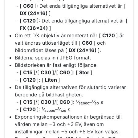
[
C60
]: Det enda tillgängliga alternativet är [
DX (24×16)
]
[
C120
]: Det enda tillgängliga alternativet är [
FX (36×24)
]
Om ett DX objektiv är monterat när [
C120
] är
valt ändras utlösarläget till [
C60
] och
bildområdet låses på [
DX (24×16)
].
Bilderna spelas in i JPEG format.
Bildstorleken är fast enligt följande.
[
C15
]/[
C30
]/[
C60
]: [
Stor
]
[
C120
]: [
Liten
]
De tillgängliga alternativen för slutartid varierar
beroende på bildhastigheten.
[
C15
]/[
C30
]/[
C60
]: ¹⁄₃₂₀₀₀–¹⁄₆₀ s
[
C120
]: ¹⁄₃₂₀₀₀–¹⁄₁₂₅ s
Exponeringskompensationen är begränsad till
värden mellan −3 och +3 EV, även om
inställningar mellan −5 och +5 EV kan väljas.