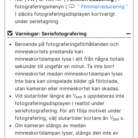
0
fotograferingsmenyn (
Flimmerreducering
) släcks fotograferingsdisplayen kortvarigt
under serietagning.
Varningar: Seriefotografering
Beroende på fotograferingsförhållanden och
minneskortets prestanda kan
minneskortslampan lysa i allt från några tiotals
sekunder till ungefär en minut. Ta inte bort
minneskortet medan minneskortslampan lyser.
Inte bara kan oinspelade bilder gå förlorade,
utan kameran eller minneskortet kan skadas.
Vid slutartider längre än ¹⁄₂₅₀ s uppdateras inte
fotograferingsdisplayen i realtid under
seriefotografering. För att följa motivet under
fotografering, välj slutartider kortare än ¹⁄₂₅₀ s.
Om kameran stängs av medan
minneskortslampan lyser, stängs den inte av