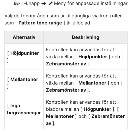
-knapp
Meny för anpassade inställningar
G
U
A
Välj de tonområden som är tillgängliga via kontroller
som [
Pattern tone range
] är tilldelad.
Alternativ
Beskrivning
Kontrollen kan användas för att
[
Höjdpunkter
växla mellan [
Höjdpunkter
] och [
]
Zebramönster av
].
Kontrollen kan användas för att
[
Mellantoner
växla mellan [
Mellantoner
] och [
]
Zebramönster av
].
Kontrollen kan användas för att
[
Inga
bläddra mellan [
Högpunkter
], [
begränsningar
Mellantoner
] och [
Zebramönster
]
av
].