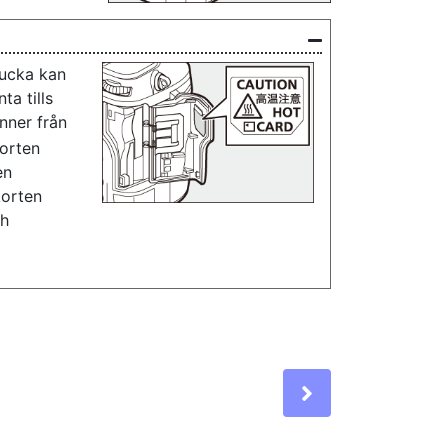
lucka kan
ta tills
inner från
korten
en
korten
ch
Next