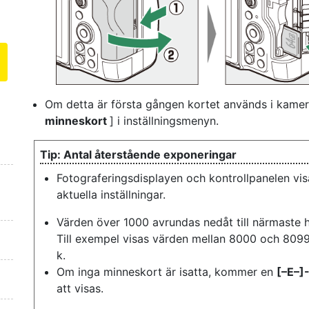
Om detta är första gången kortet används i kame
minneskort
] i inställningsmenyn.
Antal återstående exponeringar
Fotograferingsdisplayen och kontrollpanelen vis
aktuella inställningar.
Värden över 1000 avrundas nedåt till närmaste h
Till exempel visas värden mellan 8000 och 809
k.
Om inga minneskort är isatta, kommer en
[–E–]
att visas.