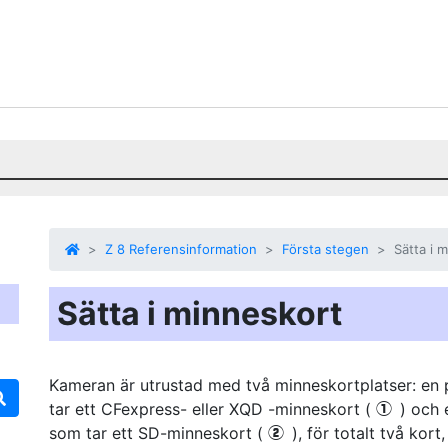
Z 8 Referensinformation
Första stegen
Sätta i 
Sätta i minneskort
Kameran är utrustad med två minneskortplatser: en 
tar ett CFexpress- eller XQD -minneskort (
) och 
q
som tar ett SD-minneskort (
), för totalt två kort,
w