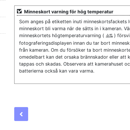
Minneskort varning för hög temperatur
Som anges på etiketten inuti minneskortsfackets 
minneskort bli varma när de sätts in i kameran. Vän
minneskortets högtemperaturvarning (
) försv
X
fotograferingsdisplayen innan du tar bort minnes
från kameran. Om du försöker ta bort minneskort
omedelbart kan det orsaka brännskador eller att 
tappas och skadas. Observera att kamerahuset o
batterierna också kan vara varma.
Previous