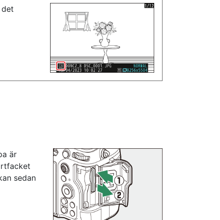
 det
pa är
ortfacket
 kan sedan