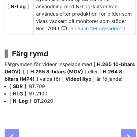
[
N-Log
]
användning med N-Log-kurvor kan
användas efter produktion för bilder som
visas vackert på monitorer som stöder
0
Rec. 709 (
Spela in N-Log-video
).
Färg rymd
Färgrymden för videor inspelade med [
H.265 10-bitars
(MOV)
], [
H.265 8-bitars (MOV)
] eller [
H.264 8-
bitars (MP4) ]
valda för [
Videofiltyp
] är följande:
[
SDR
]: BT.709
[
HLG
]: BT.2100
[
N-Log
]: BT.2020
Previous
N