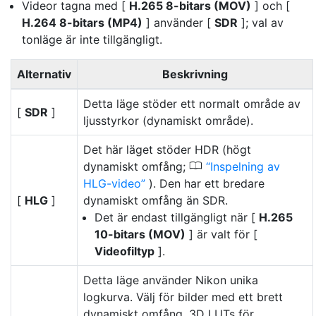
Videor tagna med [
H.265 8-bitars (MOV)
] och [
H.264 8-bitars (MP4)
] använder [
SDR
]; val av
tonläge är inte tillgängligt.
Alternativ
Beskrivning
Detta läge stöder ett normalt område av
[
SDR
]
ljusstyrkor (dynamiskt område).
Det här läget stöder HDR (högt
0
dynamiskt omfång;
Inspelning av
HLG-video
). Den har ett bredare
[
HLG
]
dynamiskt omfång än SDR.
Det är endast tillgängligt när [
H.265
10-bitars (MOV)
] är valt för [
Videofiltyp
].
Detta läge använder Nikon unika
logkurva. Välj för bilder med ett brett
dynamiskt omfång. 3D LUTs för