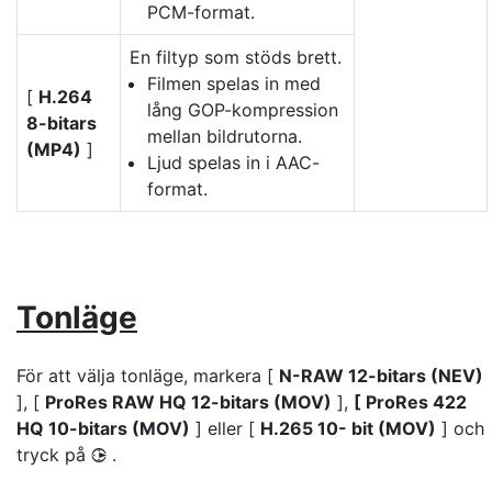
PCM-format.
En filtyp som stöds brett.
Filmen spelas in med
[
H.264
lång GOP-kompression
8-bitars
mellan bildrutorna.
(MP4)
]
Ljud spelas in i AAC-
format.
Tonläge
För att välja tonläge, markera [
N-RAW 12-bitars (NEV)
], [
ProRes RAW HQ 12-bitars (MOV)
],
[ ProRes 422
HQ 10-bitars (MOV)
] eller [
H.265 10- bit (MOV)
] och
tryck på
.
2