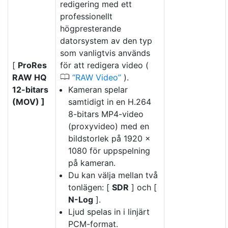
redigering med ett
professionellt
högpresterande
datorsystem av den typ
som vanligtvis används
[
ProRes
för att redigera video (
0
RAW HQ
RAW Video
).
12-bitars
Kameran spelar
(MOV) ]
samtidigt in en H.264
8-bitars MP4-video
(proxyvideo) med en
bildstorlek på 1920 ×
1080 för uppspelning
på kameran.
Du kan välja mellan två
tonlägen: [
SDR
] och [
N-Log
].
Ljud spelas in i linjärt
PCM-format.