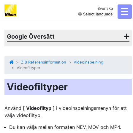
Svenska
tog
Select language
Google Översätt
Z 8 Referensinformation
Videoinspelning
Videofiltyper
Videofiltyper
Använd [
Videofiltyp
] i videoinspelningsmenyn för att
välja videofiltyp.
Du kan välja mellan formaten NEV, MOV och MP4.