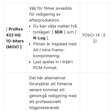
Välj för filmer avsedda
för redigering av
efterproduktion.
Du kan välja mellan två
[
ProRes
tonlägen: [
SDR
] och [
422 HQ
YCbCr (4 : 2 :
N-Log
].
10-bitars
2)
Filmen är inspelad med
(MOV) ]
All-I intra-frame-
komprimering.
Ljud spelas in i linjärt
PCM-format.
Det här alternativet
förutsätter att filmerna
senare kommer att
genomgå redigering med
ett professionellt
högpresterande