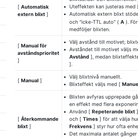
Uteffekten kan justeras med
[
Automatisk
Automatisk extern blixt stöd
extern blixt
]
och "icke-TTL auto" (
A
). Fö
medföljer blixten.
Välj avstånd till motivet; blix
[
Manual för
Avståndet till motivet väljs 
avståndsprioritet
Avstånd
], medan blixteffekt
]
].
Välj blixtnivå manuellt.
[
Manual
]
Blixteffekt väljs med [
Manuel
Blixten avfyras upprepade gå
en effekt med flera exponerin
Använd [
Repeterande blixt
]
[
Återkommande
och [
Times
] för att välja h
blixt
]
Frekvens
] styr hur ofta enh
Det maximala antalet gånger 