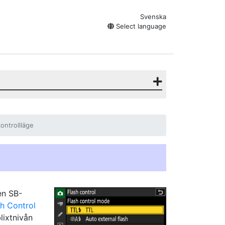
Svenska
Select language
kontrollläge
en SB-
sh Control
lixtnivån