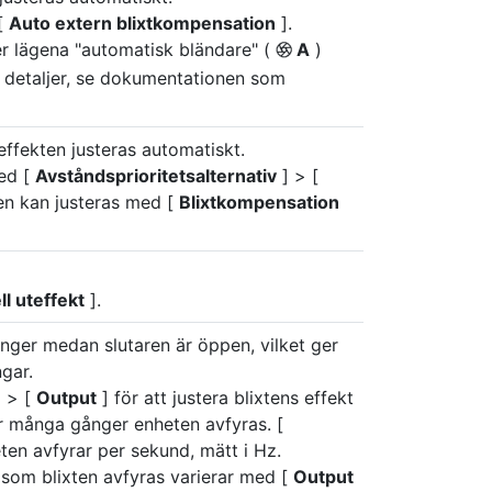
 [
Auto extern blixtkompensation
].
er lägena "automatisk bländare" (
A
)
q
r detaljer, se dokumentationen som
teffekten justeras automatiskt.
med [
Avståndsprioritetsalternativ
] > [
en kan justeras med [
Blixtkompensation
l uteffekt
].
nger medan slutaren är öppen, vilket ger
gar.
 > [
Output
] för att justera blixtens effekt
ur många gånger enheten avfyras. [
eten avfyrar per sekund, mätt i Hz.
som blixten avfyras varierar med [
Output