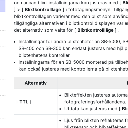
och annan blixt inställningarna kan justeras med [
Bl
] > [
Blixtkontrollläge
] i fototagningsmenyn. Tillgän
blixtkontrolllägen varierar med den blixt som använ
tillgängliga alternativen i blixtkontrolldisplayen vari
det alternativ som valts för [
Blixtkontrollläge ]
.
Inställningar för andra blixtenheter än SB‑5000, S
SB‑400 och SB‑300 kan endast justeras med hjälp
blixtenhetens kontroller.
Inställningarna för en SB-5000 monterad på tillbe
kan också justeras med kontrollerna på blixtenhet
Alternativ
Blixteffekten justeras automa
[
TTL
]
fotograferingsförhållandena.
Utdata kan justeras med [
Bl
Ljus från blixten reflekteras 
blixtsensor och blixteffekten