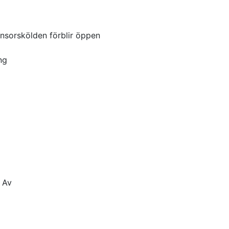
ensorskölden förblir öppen
ng
: Av