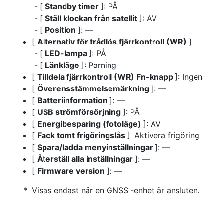
[
Standby timer
]: PÅ
[
Ställ klockan från satellit
]: AV
[
Position
]: —
[
Alternativ för trådlös fjärrkontroll (WR)
]
[
LED-lampa
]: PÅ
[
Länkläge
]: Parning
[
Tilldela fjärrkontroll (WR) Fn-knapp
]: Ingen
[
Överensstämmelsemärkning
]: —
[
Batteriinformation
]: —
[
USB strömförsörjning
]: PÅ
[
Energibesparing (fotoläge)
]: AV
[
Fack tomt frigöringslås
]: Aktivera frigöring
[
Spara/ladda menyinställningar
]: —
[
Återställ alla inställningar
]: —
[
Firmware version
]: —
Visas endast när en GNSS -enhet är ansluten.