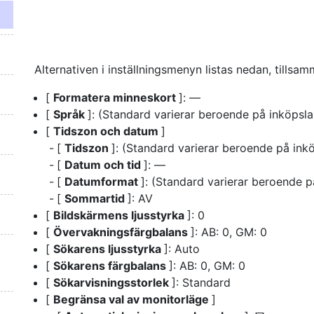
Alternativen i inställningsmenyn listas nedan, tillsa
[
Formatera minneskort
]: —
[
Språk
]: (Standard varierar beroende på inköpsl
[
Tidszon och datum
]
[
Tidszon
]: (Standard varierar beroende på ink
[
Datum och tid
]: —
[
Datumformat
]: (Standard varierar beroende p
[
Sommartid
]: AV
[
Bildskärmens ljusstyrka
]: 0
[
Övervakningsfärgbalans
]: AB: 0, GM: 0
[
Sökarens ljusstyrka
]: Auto
[
Sökarens färgbalans
]: AB: 0, GM: 0
[
Sökarvisningsstorlek
]: Standard
[
Begränsa val av monitorläge
]