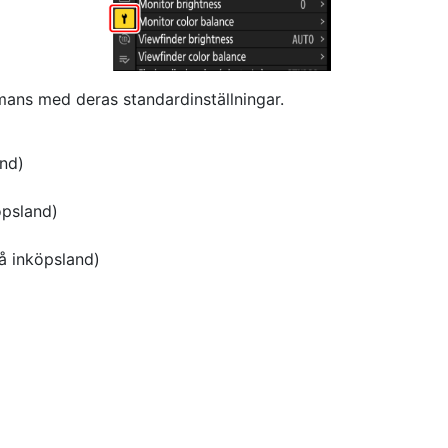
mmans med deras standardinställningar.
and)
öpsland)
å inköpsland)