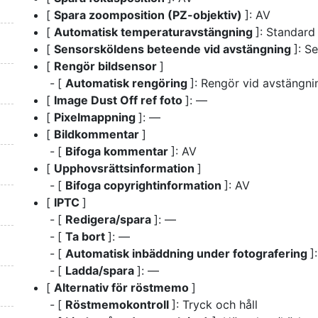
[
Spara zoomposition (PZ-objektiv)
]: AV
[
Automatisk temperaturavstängning
]: Standard
[
Sensorsköldens beteende vid avstängning
]: S
[
Rengör bildsensor
]
[
Automatisk rengöring
]: Rengör vid avstängni
[
Image Dust Off ref foto
]: —
[
Pixelmappning
]: —
[
Bildkommentar
]
[
Bifoga kommentar
]: AV
[
Upphovsrättsinformation
]
[
Bifoga copyrightinformation
]: AV
[
IPTC
]
[
Redigera/spara
]: —
[
Ta bort
]: —
[
Automatisk inbäddning under fotografering
]
[
Ladda/spara
]: —
[
Alternativ för röstmemo
]
[
Röstmemokontroll
]: Tryck och håll