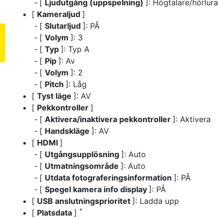
[
Ljudutgång (uppspelning)
]: Högtalare/hörlura
[
Kameraljud
]
[
Slutarljud
]: PÅ
[
Volym
]: 3
[
Typ
]: Typ A
[
Pip
]: Av
[
Volym
]: 2
[
Pitch
]: Låg
[
Tyst läge
]: AV
[
Pekkontroller
]
[
Aktivera/inaktivera pekkontroller
]: Aktivera
[
Handskläge
]: AV
[
HDMI
]
[
Utgångsupplösning
]: Auto
[
Utmatningsområde
]: Auto
[
Utdata fotograferingsinformation
]: PÅ
[
Spegel kamera info display
]: PÅ
[
USB anslutningsprioritet
]: Ladda upp
*
[
Platsdata
]