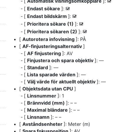
[
Automatisk visningsomkopplare
]:
M
[
Endast sökare
]:
M
[
Endast bildskärm
]:
M
[
Prioritera sökare (1)
]:
M
[
Prioritera sökaren (2)
]:
M
[
Autorotera infovisning
]: PÅ
[
AF-finjusteringsalternativ
]
[
AF finjustering
]: AV
[
Finjustera och spara objektiv
]: —
[
Standard
]: —
[
Lista sparade värden
]: —
[
Välj värde för aktuellt objektiv
]: —
[
Objektsdata utan CPU
]
[
Linsnummer
]: 1
[
Brännvidd (mm)
]: – –
[
Maximal bländare
]: – –
[
Linsnamn
]: – –
[
Avståndsenheter
]: Meter (m)
[
Spara fokusposition
]: AV