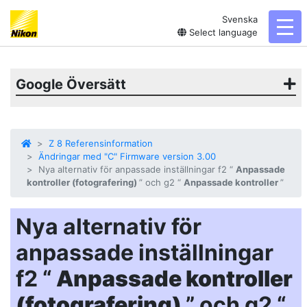
Svenska
togg
Select language
Google Översätt
Z 8 Referensinformation
Ändringar med "C" Firmware version 3.00
Nya alternativ för anpassade inställningar f2 “
Anpassade
kontroller (fotografering)
” och g2 “
Anpassade kontroller
”
Nya alternativ för
anpassade inställningar
f2 “
Anpassade kontroller
(fotografering)
” och g2 “