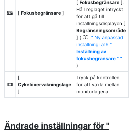
[
Fokusbegränsare
].
Håll reglaget intryckt
[
Fokusbegränsare
]
X
för att gå till
inställningsdisplayen [
Begränsningsområde
0
] (
Ny anpassad
inställning: a16 "
Inställning av
fokusbegränsare
"
).
[
Tryck på kontrollen
Cykelövervakningsläge
för att växla mellan
M
]
monitorlägena.
Ändrade inställningar för "