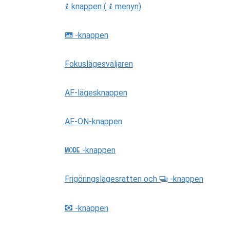
knappen (
menyn)
i
i
-knappen
R
Fokuslägesväljaren
AF-lägesknappen
AF-ON-knappen
-knappen
I
Frigöringslägesratten och
-knappen
S
-knappen
Y