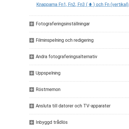
Knapparna Fn1, Fn2, Fn3 (
) och Fn (vertikal)
C
Fotograferingsinställningar
Filminspelning och redigering
Andra fotograferingsalternativ
Uppspelning
Röstmemon
Ansluta till datorer och TV-apparater
Inbyggd trådlös