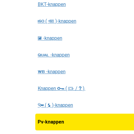
BKT-knappen
(
)-knappen
S
Q
-knappen
E
-knappen
T
-knappen
U
Knappen
(
/
).
Q
g
h
(
)-knappen
W
N
Pv-knappen