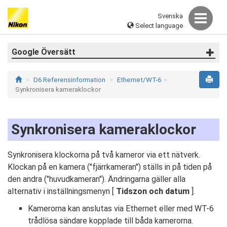
Svenska
Select language
Google Översätt
D6 Referensinformation
Ethernet/WT-6
Synkronisera kameraklockor
Synkronisera kameraklockor
Synkronisera klockorna på två kameror via ett nätverk.
Klockan på en kamera ("fjärrkameran") ställs in på tiden på
den andra ("huvudkameran"). Ändringarna gäller alla
alternativ i inställningsmenyn [
Tidszon och datum
].
Kamerorna kan anslutas via Ethernet eller med WT-6
trådlösa sändare kopplade till båda kamerorna.