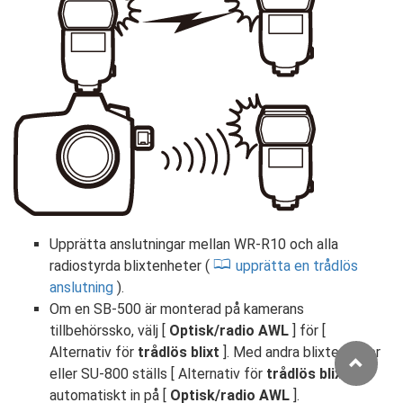
Upprätta anslutningar mellan WR-R10 och alla
radiostyrda blixtenheter (
upprätta en trådlös
anslutning
).
Om en SB-500 är monterad på kamerans
tillbehörssko, välj [
Optisk/radio AWL
] för [
Alternativ för
trådlös blixt
]. Med andra blixtenheter
eller SU-800 ställs [ Alternativ för
trådlös blixt
]
automatiskt in på [
Optisk/radio AWL
].