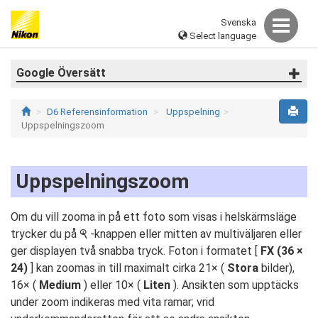
Svenska
Select language
Google Översätt
D6 Referensinformation
Uppspelning
Uppspelningszoom
Uppspelningszoom
Om du vill zooma in på ett foto som visas i helskärmsläge
trycker du på
-knappen eller mitten av multiväljaren eller
X
ger displayen två snabba tryck. Foton i formatet [
FX (36
×
24)
] kan zoomas in till maximalt cirka 21× (
Stora
bilder),
16× (
Medium
) eller 10× (
Liten
). Ansikten som upptäcks
under zoom indikeras med vita ramar; vrid