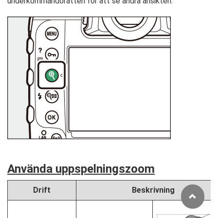
underkommandoratten för att se andra ansikten.
Använda uppspelningszoom
Drift
Beskrivning