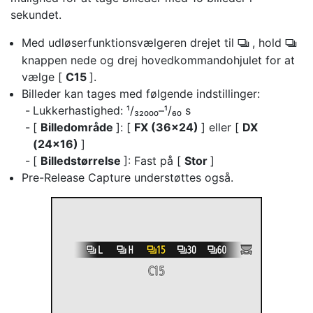
sekundet.
Med udløserfunktionsvælgeren drejet til
, hold
c
c
knappen nede og drej hovedkommandohjulet for at
vælge [
C15
].
Billeder kan tages med følgende indstillinger:
Lukkerhastighed: ¹/₃₂₀₀₀–¹/₆₀ s
[
Billedområde
]: [
FX (36×24)
] eller [
DX
(24×16)
]
[
Billedstørrelse
]: Fast på [
Stor
]
Pre-Release Capture understøttes også.