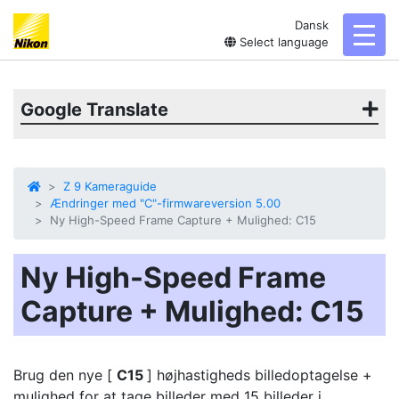
Dansk
toggl
Select language
Google Translate
Z 9 Kameraguide
Ændringer med "C"-firmwareversion 5.00
Ny High-Speed Frame Capture + Mulighed: C15
Ny High-Speed Frame
Capture + Mulighed: C15
Brug den nye [
C15
]
højhastigheds billedoptagelse +
mulighed for at tage billeder med 15 billeder i