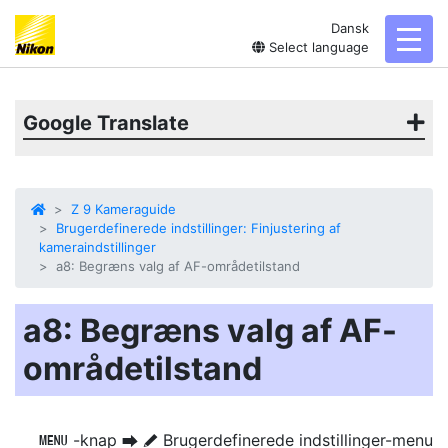
Dansk
toggl
Select language
Google Translate
Z 9 Kameraguide
Brugerdefinerede indstillinger: Finjustering af
kameraindstillinger
a8: Begræns valg af AF-områdetilstand
a8: Begræns valg af AF-
områdetilstand
-knap
Brugerdefinerede indstillinger-menu
G
U
A