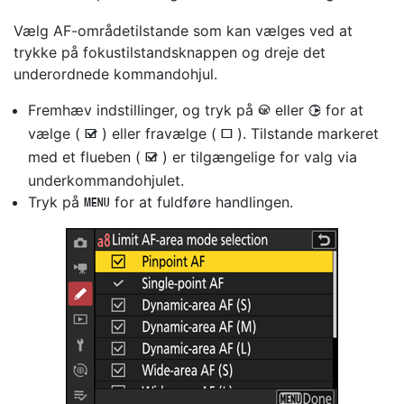
Vælg AF-områdetilstande
som kan vælges ved at
trykke på fokustilstandsknappen og dreje det
underordnede kommandohjul.
Fremhæv indstillinger, og tryk på
eller
for at
J
2
vælge (
) eller fravælge (
). Tilstande markeret
M
U
med et flueben (
) er tilgængelige for valg via
M
underkommandohjulet.
Tryk på
for at fuldføre handlingen.
G