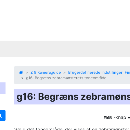
Z 9 Kameraguide
Brugerdefinerede indstillinger: Fin
g16: Begræns zebramønsterets toneområde
g16: Begræns zebramøns
-knap
G
Vælg det toneområde, der vises af en
zebramønste