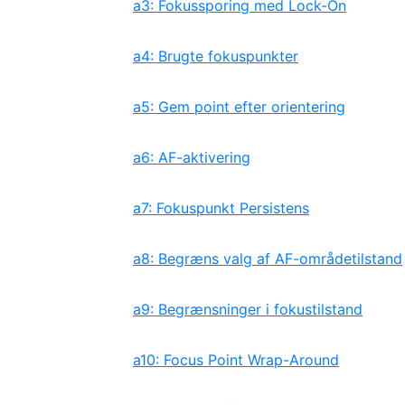
a3: Fokussporing med Lock-On
a4: Brugte fokuspunkter
a5: Gem point efter orientering
a6: AF-aktivering
a7: Fokuspunkt Persistens
a8: Begræns valg af AF-områdetilstand
a9: Begrænsninger i fokustilstand
a10: Focus Point Wrap-Around