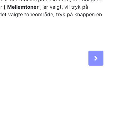
er [
Mellemtoner
] er valgt, vil tryk på
 det valgte toneområde; tryk på knappen en
Next