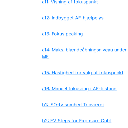
a11: Visning af fokuspunkt
a12: Indbygget AF-hjælpelys
a13: Fokus peaking
a14: Maks. blændeåbningsniveau under
MF
a15: Hastighed for valg af fokuspunkt
a16: Manuel fokusring i AF-tilstand
b1: ISO-følsomhed Trinværdi
b2: EV Steps for Exposure Cntrl