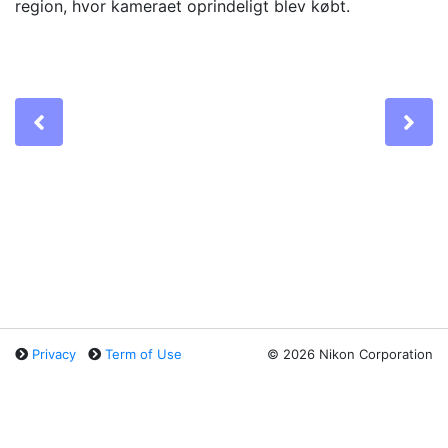
region, hvor kameraet oprindeligt blev købt.
Previous
Ne
Privacy
Term of Use
©
2026 Nikon Corporation