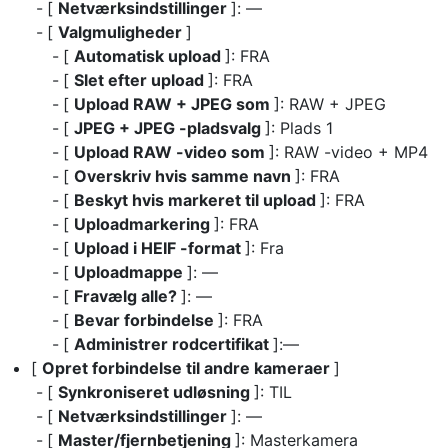
[
Netværksindstillinger
]: —
[
Valgmuligheder
]
[
Automatisk upload
]: FRA
[
Slet efter upload
]: FRA
[
Upload RAW + JPEG som
]: RAW + JPEG
[
JPEG + JPEG -pladsvalg
]: Plads 1
[
Upload RAW -video som
]: RAW -video + MP4
[
Overskriv hvis samme navn
]: FRA
[
Beskyt hvis markeret til upload
]: FRA
[
Uploadmarkering
]: FRA
[
Upload i HEIF -format
]: Fra
[
Uploadmappe
]: —
[
Fravælg alle?
]: —
[
Bevar forbindelse
]: FRA
[
Administrer rodcertifikat
]:—
[
Opret forbindelse til andre kameraer
]
[
Synkroniseret udløsning
]: TIL
[
Netværksindstillinger
]: —
[
Master/fjernbetjening
]: Masterkamera