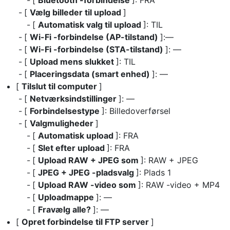
[
Bluetooth -forbindelse
]: FRA
[
Vælg billeder til upload
]
[
Automatisk valg til upload
]: TIL
[
Wi-Fi -forbindelse (AP-tilstand)
]:—
[
Wi-Fi -forbindelse (STA-tilstand)
]: —
[
Upload mens slukket
]: TIL
[
Placeringsdata (smart enhed)
]: —
[
Tilslut til computer
]
[
Netværksindstillinger
]: —
[
Forbindelsestype
]: Billedoverførsel
[
Valgmuligheder
]
[
Automatisk upload
]: FRA
[
Slet efter upload
]: FRA
[
Upload RAW + JPEG som
]: RAW + JPEG
[
JPEG + JPEG -pladsvalg
]: Plads 1
[
Upload RAW -video som
]: RAW -video + MP4
[
Uploadmappe
]: —
[
Fravælg alle?
]: —
[
Opret forbindelse til FTP server
]