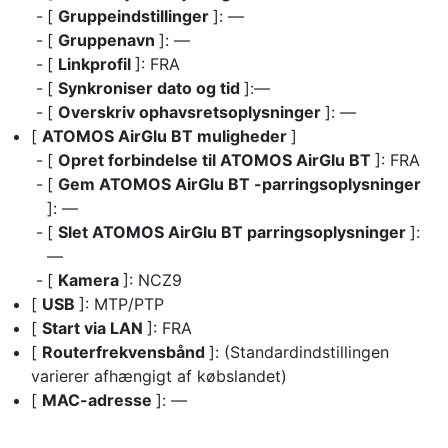
[
Gruppeindstillinger
]: —
[
Gruppenavn
]: —
[
Linkprofil
]: FRA
[
Synkroniser dato og tid
]:—
[
Overskriv ophavsretsoplysninger
]: —
[
ATOMOS AirGlu BT muligheder
]
[
Opret forbindelse til ATOMOS AirGlu BT
]: FRA
[
Gem ATOMOS AirGlu BT -parringsoplysninger
]: —
[
Slet ATOMOS AirGlu BT parringsoplysninger
]:
—
[
Kamera
]: NCZ9
[
USB
]: MTP/PTP
[
Start via LAN
]: FRA
[
Routerfrekvensbånd
]: (Standardindstillingen
varierer afhængigt af købslandet)
[
MAC-adresse
]: —