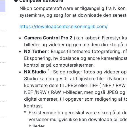
Computer software
Nikon computersoftware er tilgængelig fra Nikon
systemkrav, og sørg for at downloade den seneste
https://downloadcenter.nikonimglib.com/
Camera Control Pro 2
(kan købes): Fjernstyr k
billeder og videoer og gemme dem direkte på 
NX Tether
: Bruges til tethered fotografering, n
Eksponering, hvidbalance og andre kameraindstil
kontroller på computerskærmen.
*
NX Studio
: Se og rediger fotos og videoer o
Studio kan bruges til at finjustere filer i Niko
konvertere dem til JPEG eller TIFF ( NEF / RAW
NEF /NRW ( RAW )-billeder, men også JPEG og TI
digitalkameraer, til opgaver som redigering af 
kontrast.
Eksisterende brugere skal være sikre på at d
versioner muligvis ikke kan downloade billed
billeder.