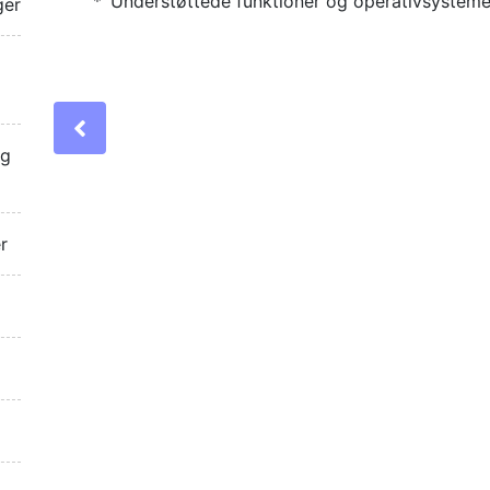
Understøttede funktioner og operativsystemer 
ger
Previous
ng
r