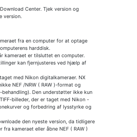
 Download Center. Tjek version og
 version.
ameraet fra en computer for at optage
computerens harddisk.
år kameraet er tilsluttet en computer.
linger kan fjernjusteres ved hjælp af
ptaget med Nikon digitalkameraer. NX
n unikke NEF /NRW ( RAW )-format og
 -behandling). Den understøtter ikke kun
FF-billeder, der er taget med Nikon -
tonekurver og forbedring af lysstyrke og
ownloade den nyeste version, da tidligere
er fra kameraet eller åbne NEF ( RAW )