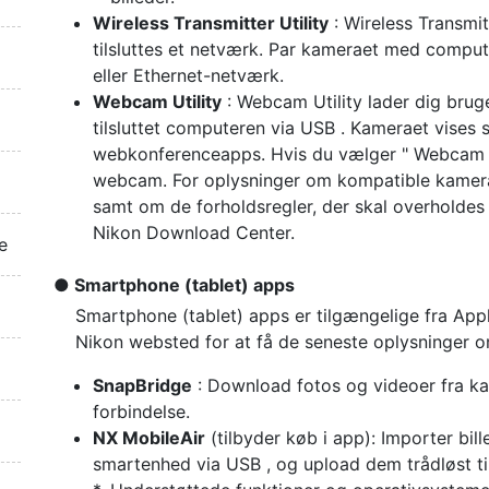
Wireless Transmitter Utility
: Wireless Transmit
tilsluttes et netværk. Par kameraet med compute
eller Ethernet-netværk.
Webcam Utility
: Webcam Utility lader dig brug
tilsluttet computeren via USB . Kameraet vises 
webkonferenceapps. Hvis du vælger " Webcam Uti
webcam. For oplysninger om kompatible kamera
samt om de forholdsregler, der skal overholdes 
Nikon Download Center.
e
Smartphone (tablet) apps
Smartphone (tablet) apps er tilgængelige fra Ap
Nikon websted for at få de seneste oplysninger 
SnapBridge
: Download fotos og videoer fra kam
forbindelse.
NX MobileAir
(tilbyder køb i app): Importer bille
smartenhed via USB , og upload dem trådløst ti