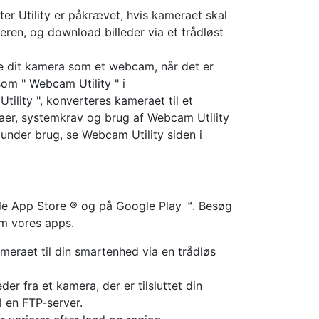
ter Utility er påkrævet, hvis kameraet skal
ren, og download billeder via et trådløst
e dit kamera som et webcam, når det er
som " Webcam Utility " i
lity ", konverteres kameraet til et
er, systemkrav og brug af Webcam Utility
under brug, se Webcam Utility siden i
ple App Store ® og på Google Play ™. Besøg
om vores apps.
eraet til din smartenhed via en trådløs
der fra et kamera, der er tilsluttet din
l en FTP-server.