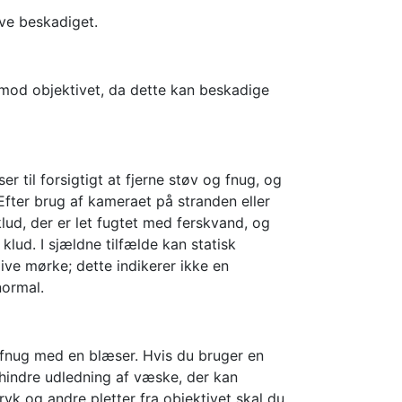
ve beskadiget.
r mod objektivet, da dette kan beskadige
 til forsigtigt at fjerne støv og fnug, og
 Efter brug af kameraet på stranden eller
klud, der er let fugtet med ferskvand, og
klud. I sjældne tilfælde kan statisk
live mørke; dette indikerer ikke en
normal.
g fnug med en blæser. Hvis du bruger en
rhindre udledning af væske, der kan
ryk og andre pletter fra objektivet skal du