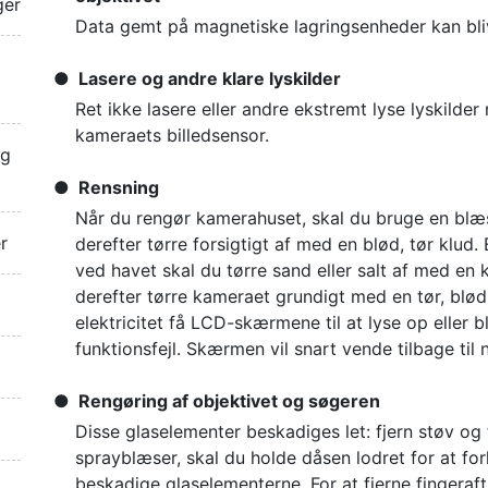
ger
Data gemt på magnetiske lagringsenheder kan bli
Lasere og andre klare lyskilder
Ret ikke lasere eller andre ekstremt lyse lyskilde
kameraets billedsensor.
ng
Rensning
Når du rengør kamerahuset, skal du bruge en blæser
r
derefter tørre forsigtigt af med en blød, tør klud.
ved havet skal du tørre sand eller salt af med en 
derefter tørre kameraet grundigt med en tør, blød 
elektricitet få LCD-skærmene til at lyse op eller b
funktionsfejl. Skærmen vil snart vende tilbage til 
Rengøring af objektivet og søgeren
Disse glaselementer beskadiges let: fjern støv o
sprayblæser, skal du holde dåsen lodret for at fo
beskadige glaselementerne. For at fjerne fingeraft