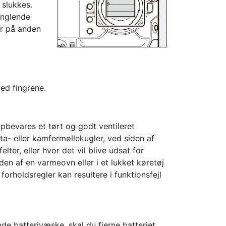
 slukkes.
anglende
er på anden
ed fingrene.
pbevares et tørt og godt ventileret
 eller kamfermøllekugler, ved siden af
ter, eller hvor det vil blive udsat for
en af en varmeovn eller i et lukket køretøj
orholdsregler kan resultere i funktionsfejl
de batterivæske, skal du fjerne batteriet,