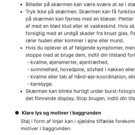
Billeder på skærmen kan være svære at se i stæ
Tryk ikke på skærmen. Skærmen kan få funktionsf
på skærmen kan fjernes med en blæser. Pletter 
af med en blød klud eller et vaskeskind. Hvis 
forsigtig med at undgå skader fra knust glas. P
rører huden eller kommer i øjne eller mund.
Hvis du oplever et af følgende symptomer, mens
stoppe med at bruge dem, indtil din tilstand fo
kvalme, øjensmerter, øjentræthed,
svimmelhed, hovedpine, stivhed i nakken eller
kvalme eller tab af hånd-øje-koordination, ell
køresyge.
Skærmen kan blinke hurtigt under burst-fotograf
det flimrende display. Stop brugen, indtil din ti
Klare lys og motiver i baggrunden
Støj i form af linjer kan i sjældne tilfælde forekomm
motiver i baggrunden.