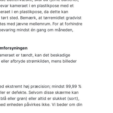
bevar kameraet i en plastikpose med et
eraet i en plastikpose, da dette kan
g tørt sted. Bemærk, at tørremidlet gradvist
iftes med jævne mellemrum. For at forhindre
pbevaring mindst én gang om måneden,
rømforsyningen
kameraet er tændt, kan det beskadige
 eller afbryde strømkilden, mens billeder
ed ekstremt høj præcision; mindst 99,99 %
 eller er defekte. Selvom disse skærme kan
lå eller grøn) eller altid er slukket (sort),
t med enheden påvirkes ikke. Vi beder om din