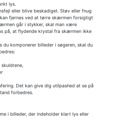
rkt lys.
ejl eller blive beskadiget. Støv eller fnug
kan fjernes ved at tørre skærmen forsigtigt
skærmen går i stykker, skal man være
as på, at flydende krystal fra skærmen ikke
 du komponerer billeder i søgeren, skal du
rbedres:
 skuldrene,
er
ering. Det kan give dig utilpashed at se på
lstand forbedres.
e i billeder, der indeholder klart lys eller