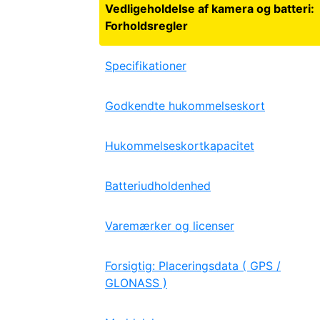
Vedligeholdelse af kamera og batteri:
Forholdsregler
Specifikationer
Godkendte hukommelseskort
Hukommelseskortkapacitet
Batteriudholdenhed
Varemærker og licenser
Forsigtig: Placeringsdata ( GPS /
GLONASS )