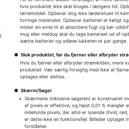
hvis produktet ikke skal bruges i længere tid. Op
tørremiddel. Opbevar dog ikke læderetuiet til kam
forringe materialet. Opbevar batteriet et køligt o
mister sin evne til at absorbere fugt og bør udsk
mug eller meldug skal du tage kameraet ud af o
0
isætte batteriet og udløse lukkeren et par gange.
Sluk produktet, før du fjerner eller afbryder st
Hvis du fjerner eller afbryder strømkilden, mens 
produktet. Vær særlig forsigtig med ikke at fjerne
optages eller slettes.
Skærm/Søger
Skærmene (inklusive søgeren) er konstrueret m
af pixels er effektive, og højst 0,01 % mangler
indeholde pixels, der altid er lysende (hvid, rød, b
er dette ikke en funktionsfejl. Billeder optage
forståelse.