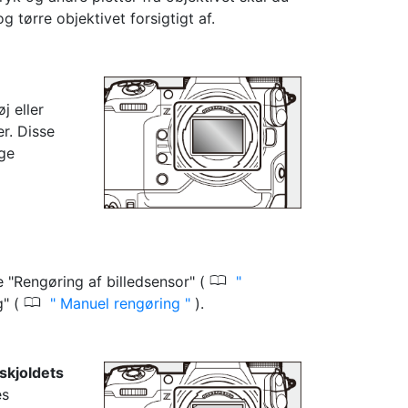
 tørre objektivet forsigtigt af.
j eller
r. Disse
ige
0
e "Rengøring af billedsensor" (
0
g" (
Manuel rengøring
).
skjoldets
es