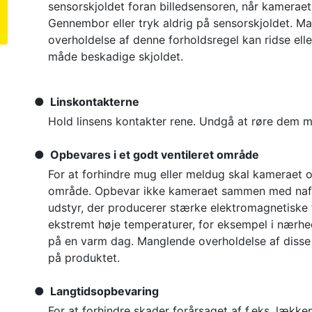
sensorskjoldet foran billedsensoren, når kameraet
Gennembor eller tryk aldrig på sensorskjoldet. M
overholdelse af denne forholdsregel kan ridse ell
måde beskadige skjoldet.
Linskontakterne
Hold linsens kontakter rene. Undgå at røre dem m
Opbevares i et godt ventileret område
For at forhindre mug eller meldug skal kameraet o
område. Opbevar ikke kameraet sammen med nafta-
udstyr, der producerer stærke elektromagnetiske fel
ekstremt høje temperaturer, for eksempel i nærhed
på en varm dag. Manglende overholdelse af disse f
på produktet.
Langtidsopbevaring
For at forhindre skader forårsaget af f.eks. lækken