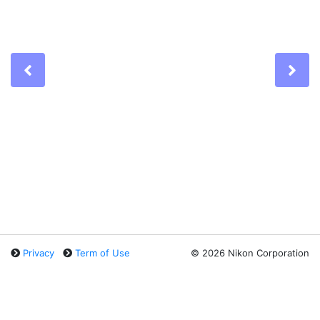
Previous
Ne
Privacy
Term of Use
©
2026 Nikon Corporation