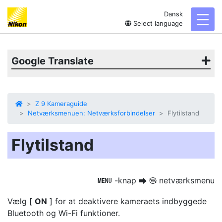
Dansk
toggl
Select language
Google Translate
Z 9 Kameraguide
Netværksmenuen: Netværksforbindelser
Flytilstand
Flytilstand
-knap
netværksmenu
G
U
F
Vælg [
ON
] for at deaktivere kameraets indbyggede
Bluetooth og Wi-Fi funktioner.