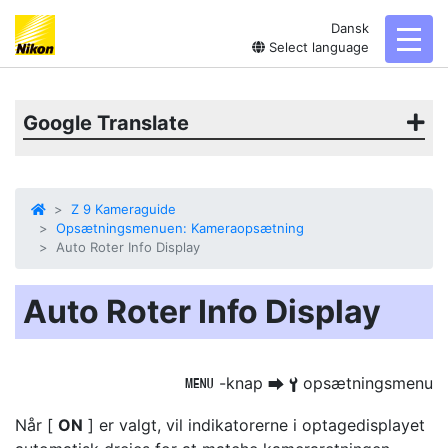
Dansk
toggl
Select language
Google Translate
Z 9 Kameraguide
Opsætningsmenuen: Kameraopsætning
Auto Roter Info Display
Auto Roter Info Display
-knap
opsætningsmenu
G
U
B
Når [
ON
] er valgt, vil indikatorerne i optagedisplayet