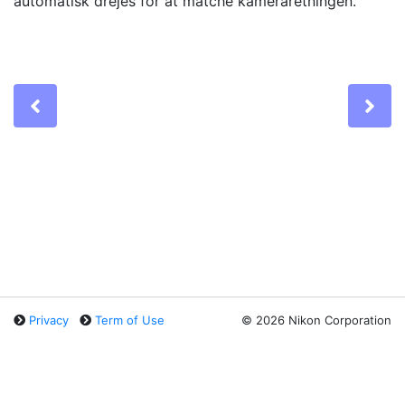
automatisk drejes
for at matche kameraretningen.
Previous
Ne
Privacy
Term of Use
©
2026 Nikon Corporation