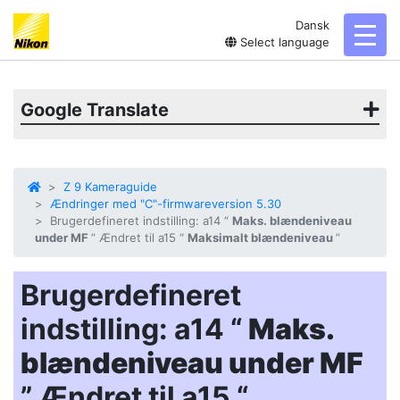
Dansk
toggl
Select language
Google Translate
Z 9 Kameraguide
Ændringer med "C"-firmwareversion 5.30
Brugerdefineret indstilling: a14 “
Maks. blændeniveau
under MF
” Ændret til a15 “
Maksimalt blændeniveau
”
Brugerdefineret
indstilling: a14 “
Maks.
blændeniveau under MF
” Ændret til a15 “