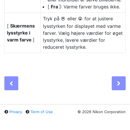
[
Fra
]: Varme farver bruges ikke.
Tryk på
eller
for at justere
1
3
[
Skærmens
lysstyrken for displayet med varme
lysstyrke i
farver. Vælg højere værdier for øget
varm farve
]
lysstyrke, lavere værdier for
reduceret lysstyrke.
Previous
Ne
Privacy
Term of Use
©
2026 Nikon Corporation