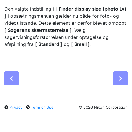
Den valgte indstilling i [
Finder display size (photo Lv)
] i opsætningsmenuen gælder nu både for foto- og
videotilstande. Dette element er derfor blevet omdøbt
[
Søgerens skærmstørrelse
]. Vælg
søgervisningsforstørrelsen under optagelse og
afspilning fra [
Standard
] og [
Small
].
Previous
Ne
Privacy
Term of Use
©
2026 Nikon Corporation