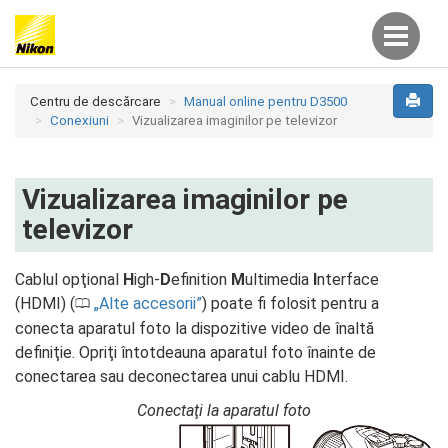
Centru de descărcare
Manual online pentru D3500
Conexiuni
Vizualizarea imaginilor pe televizor
Vizualizarea imaginilor pe
televizor
Cablul opţional
H
igh-
D
efinition
M
ultimedia
I
nterface
(HDMI) (
Alte accesorii
) poate fi folosit pentru a
0
conecta aparatul foto la dispozitive video de înaltă
definiţie. Opriţi întotdeauna aparatul foto înainte de
conectarea sau deconectarea unui cablu HDMI.
Conectaţi la aparatul foto