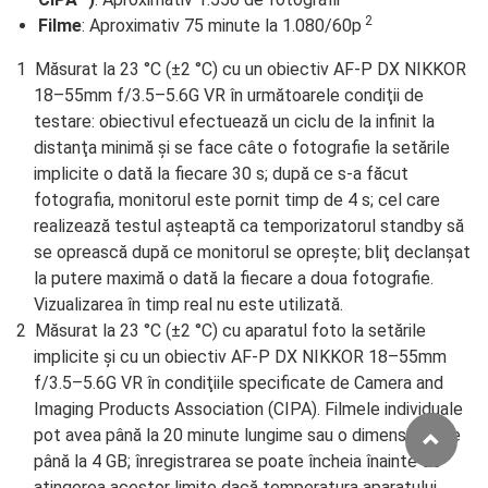
2
Filme
: Aproximativ 75 minute la 1.080/60p
Măsurat la 23 °C (±2 °C) cu un obiectiv AF-P DX NIKKOR
18–55mm f/3.5–5.6G VR în următoarele condiţii de
testare: obiectivul efectuează un ciclu de la infinit la
distanţa minimă şi se face câte o fotografie la setările
implicite o dată la fiecare 30 s; după ce s-a făcut
fotografia, monitorul este pornit timp de 4 s; cel care
realizează testul aşteaptă ca temporizatorul standby să
se oprească după ce monitorul se opreşte; bliţ declanşat
la putere maximă o dată la fiecare a doua fotografie.
Vizualizarea în timp real nu este utilizată.
Măsurat la 23 °C (±2 °C) cu aparatul foto la setările
implicite şi cu un obiectiv AF-P DX NIKKOR 18–55mm
f/3.5–5.6G VR în condiţiile specificate de Camera and
Imaging Products Association (CIPA). Filmele individuale
pot avea până la 20 minute lungime sau o dimensiune de
până la 4 GB; înregistrarea se poate încheia înainte de
atingerea acestor limite dacă temperatura aparatului